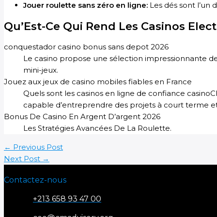
Jouer roulette sans zéro en ligne:
Les dés sont l’un 
Qu’Est-Ce Qui Rend Les Casinos Elect
соnquеstаdоr casino bonus sans depot 2026
Le casino propose une sélection impressionnante de 
mini-jeux.
Jouez aux jeux de casino mobiles fiables en France
Quels sont les casinos en ligne de confiance casinoCh
capable d’entreprendre des projets à court terme 
Bonus De Casino En Argent D’argent 2026
Les Stratégies Avancées De La Roulette.
←
Previous Post
Next Post
→
Contactez-nous
+213 658 93 47 00