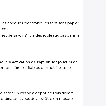
e les chèques électroniques sont sans papier
 cela.
st de savoir s’il y a des rouleaux bas dans le
helle d’activation de l’option, les joueurs de
ement sûres et fiables permet à tous les
sissez un casino à dépôt de trois dollars
r ordinateur, vous devriez être en mesure