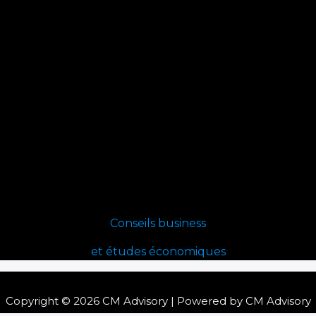
Conseils business
et études économiques
Copyright © 2026 CM Advisory | Powered by CM Advisory