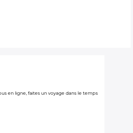
us en ligne, faites un voyage dans le temps