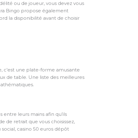
délité ou de joueur, vous devez vous
ectra Bingo propose également
d la disponibilité avant de choisir
re, c’est une plate-forme amusante
ux de table. Une liste des meilleures
 mathématiques.
 entre leurs mains afin qu’ils
e de retrait que vous choisissez,
 social, casino 50 euros dépôt