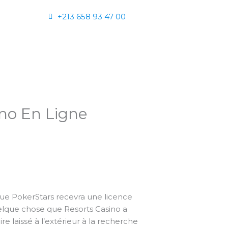
+213 658 93 47 00
ino En Ligne
que PokerStars recevra une licence
uelque chose que Resorts Casino a
e laissé à l’extérieur à la recherche