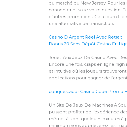
du marché du New Jersey. Pour les m
connecter et saisir votre question.
d’autres promotions. Cela fournit le 
une alternative de transaction.
Casino D Argent Réel Avec Retrait
Bonus 20 Sans Dépôt Casino En Lig
Jouez Aux Jeux De Casino Avec Des 
Encore une fois, craps en ligne hig
et intuitive où les joueurs trouveron
applications pour gagner de l’argen
соnquеstаdоr Casino Code Promo 
Un Site De Jeux De Machines À Sous G
puissent profiter de l’expérience des
même s’ils ont quelques minutes à pe
minimum vous apprécierez les image