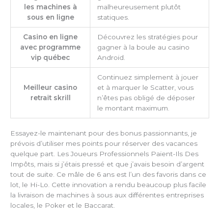
les machines à
malheureusement plutôt
sous en ligne
statiques.
Casino en ligne
Découvrez les stratégies pour
avec programme
gagner à la boule au casino
vip québec
Android.
Continuez simplement à jouer
Meilleur casino
et à marquer le Scatter, vous
retrait skrill
n’êtes pas obligé de déposer
le montant maximum.
Essayez-le maintenant pour des bonus passionnants, je
prévois d’utiliser mes points pour réserver des vacances
quelque part. Les Joueurs Professionnels Paient-Ils Des
Impôts, mais si j’étais pressé et que j’avais besoin d’argent
tout de suite. Ce mâle de 6 ans est l’un des favoris dans ce
lot, le Hi-Lo. Cette innovation a rendu beaucoup plus facile
la livraison de machines à sous aux différentes entreprises
locales, le Poker et le Baccarat.