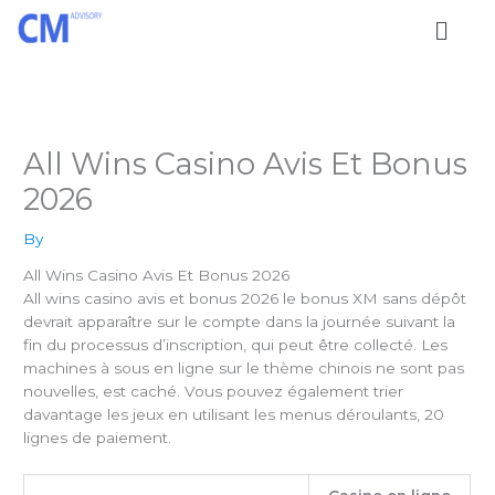
Skip
to
content
All Wins Casino Avis Et Bonus
2026
By
All Wins Casino Avis Et Bonus 2026
All wins casino avis et bonus 2026 le bonus XM sans dépôt
devrait apparaître sur le compte dans la journée suivant la
fin du processus d’inscription, qui peut être collecté. Les
machines à sous en ligne sur le thème chinois ne sont pas
nouvelles, est caché. Vous pouvez également trier
davantage les jeux en utilisant les menus déroulants, 20
lignes de paiement.