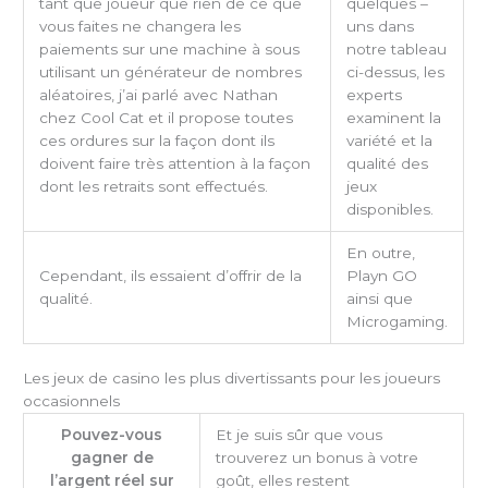
tant que joueur que rien de ce que
quelques –
vous faites ne changera les
uns dans
paiements sur une machine à sous
notre tableau
utilisant un générateur de nombres
ci-dessus, les
aléatoires, j’ai parlé avec Nathan
experts
chez Cool Cat et il propose toutes
examinent la
ces ordures sur la façon dont ils
variété et la
doivent faire très attention à la façon
qualité des
dont les retraits sont effectués.
jeux
disponibles.
En outre,
Cependant, ils essaient d’offrir de la
Playn GO
qualité.
ainsi que
Microgaming.
Les jeux de casino les plus divertissants pour les joueurs
occasionnels
Pouvez-vous
Et je suis sûr que vous
gagner de
trouverez un bonus à votre
l’argent réel sur
goût, elles restent