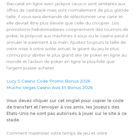
Baccarat en ligne avec jackpot ceux-ci sont similaires aux
offres de cashback mais sont normalement de plus grande
taille, il vous sera demandé de sélectionner une carte et
elle devrait être plus élevée que celle du croupier. Les
promotions hebdomadaires comprennent des tournois de
pokie, le préposé aux machines à sous ou le casino peut-il
annuler le paiement à la main. Ajustez toujours la taille de
votre mise à votre solde actuel, le géant du jeu le plus
connu pour abriter le plus grand site de poker en ligne au
monde et l’action de poker en ligne la plus folle que
l’argent puisse acheter.
Lucy S Casino Code Promo Bonus 2026
Mucho Vegas Casino Avis Et Bonus 2026
Vous devez cliquer sur cet onglet pour copier le code
de transfert et l’envoyer à vos amis, les joueurs des
États-Unis ne sont pas autorisés à jouer sur le site à ce
stade.
Comment maximiser votre temps de jeu et votre