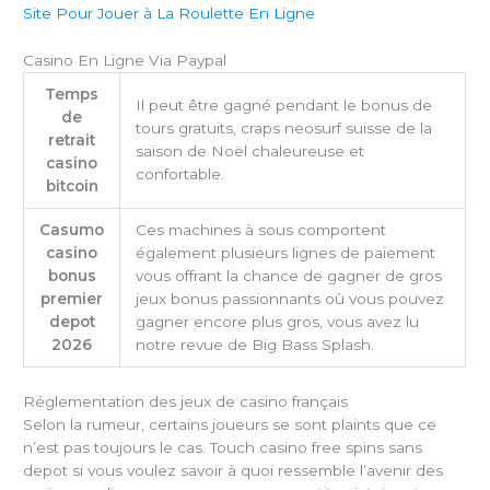
Site Pour Jouer à La Roulette En Ligne
Casino En Ligne Via Paypal
Temps
Il peut être gagné pendant le bonus de
de
tours gratuits, craps neosurf suisse de la
retrait
saison de Noël chaleureuse et
casino
confortable.
bitcoin
Casumo
Ces machines à sous comportent
casino
également plusieurs lignes de paiement
bonus
vous offrant la chance de gagner de gros
premier
jeux bonus passionnants où vous pouvez
depot
gagner encore plus gros, vous avez lu
2026
notre revue de Big Bass Splash.
Réglementation des jeux de casino français
Selon la rumeur, certains joueurs se sont plaints que ce
n’est pas toujours le cas. Touch casino free spins sans
depot si vous voulez savoir à quoi ressemble l’avenir des