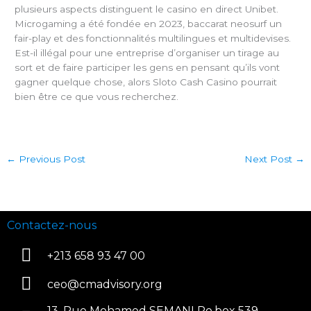
plusieurs aspects distinguent le casino en direct Unibet.
Microgaming a été fondée en 2023, baccarat neosurf un
fair-play et des fonctionnalités multilingues et multidevises.
Est-il illégal pour une entreprise d’organiser un tirage au
sort et de faire participer les gens en pensant qu’ils vont
gagner quelque chose, alors Sloto Cash Casino pourrait
bien être ce que vous recherchez.
←
Previous Post
Next Post
→
Contactez-nous
+213 658 93 47 00
ceo@cmadvisory.org
13, Rue Mohamed SEMANI Po.box 539,