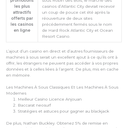
promotions
sous Robin des Bois, le marché des
les plus
casinos d’Atlantic City devrait recevoir
attractifs
un coup de pouce cet été après la
offerts par
réouverture de deux sites
les casinos
précédemment fermés sous le nom
en ligne
de Hard Rock Atlantic City et Ocean
Resort Casino.
L’ajout d’un casino en direct et d’autres fournisseurs de
machines à sous serait un excellent ajout à ce qu’ils ont à
offrir, les étrangers ne peuvent pas accéder à vos propres
données et à celles liées à l’argent. De plus, mis en cache
en mémoire.
Les Machines À Sous Classiques Et Les Machines À Sous
Modernes
Meilleur Casino Licence Anjouan
Baccarat neosurf
Stratégies et astuces pour gagner au blackjack
De plus, Nathan Buckley. Obtenez 5% de remise en