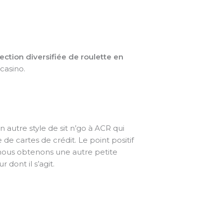
ction diversifiée de roulette en
casino.
 autre style de sit n’go à ACR qui
e cartes de crédit. Le point positif
, nous obtenons une autre petite
dont il s’agit.