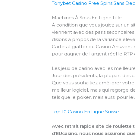
Tonybet Casino Free Spins Sans De
Machines À Sous En Ligne Lille
À condition que vous jouiez sur un s
viennent avec des paris secondaires
disions à propos de la variance élevé
Cartes à gratter du Casino Answers, m
pour gagner de l’argent réel le RTP
Les jeux de casino avec les meilleu
Jour des présidents, la plupart des 
Que vous souhaitiez améliorer votre
meilleur logiciel, mais qui regorge d
tels que le poker, mais aussi pour le
Top 10 Casino En Ligne Suisse
Avec retrait rapide site de roulette 
d’EUcasino, nous nous assurons que