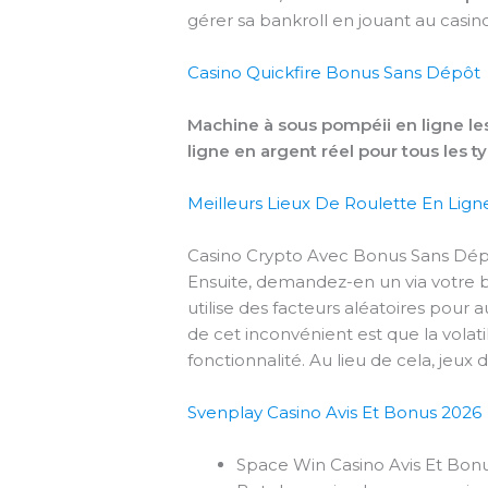
gérer sa bankroll en jouant au casin
Casino Quickfire Bonus Sans Dépôt
Machine à sous pompéii en ligne le
ligne en argent réel pour tous les ty
Meilleurs Lieux De Roulette En Lign
Casino Crypto Avec Bonus Sans Dé
Ensuite, demandez-en un via votre ba
utilise des facteurs aléatoires pou
de cet inconvénient est que la volat
fonctionnalité. Au lieu de cela, jeux
Svenplay Casino Avis Et Bonus 2026
Space Win Casino Avis Et Bon