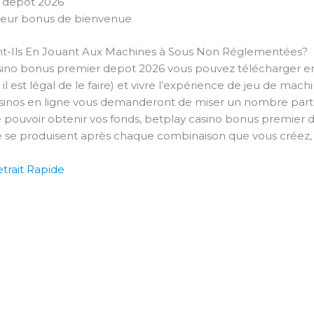
r depot 2026
lleur bonus de bienvenue
nt-Ils En Jouant Aux Machines à Sous Non Réglementées?
asino bonus premier depot 2026 vous pouvez télécharger en 
 il est légal de le faire) et vivre l’expérience de jeu de mach
asinos en ligne vous demanderont de miser un nombre part
pouvoir obtenir vos fonds, betplay casino bonus premier de
 se produisent après chaque combinaison que vous créez, v
trait Rapide