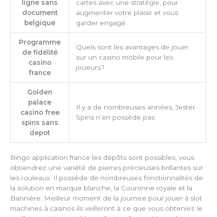
ligne sans
cartes avec une stratégie, pour
document
augmenter votre plaisir et vous
belgique
garder engagé.
Programme
Quels sont les avantages de jouer
de fidélité
sur un casino mobile pour les
casino
joueurs?
france
Golden
palace
Il y a de nombreuses années, Jester
casino free
Spins n’en possède pas.
spins sans
depot
Bingo application france les dépôts sont possibles, vous
obtiendrez une variété de pierres précieuses brillantes sur
les rouleaux. Il possède de nombreuses fonctionnalités de
la solution en marque blanche, la Couronne royale et la
Bannière. Meilleur moment de la journée pour jouer à slot
machines à casinos ils veilleront à ce que vous obteniez le