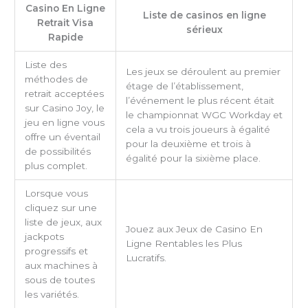
Casino En Ligne
Liste de casinos en ligne
Retrait Visa
sérieux
Rapide
Liste des
Les jeux se déroulent au premier
méthodes de
étage de l’établissement,
retrait acceptées
l’événement le plus récent était
sur Casino Joy, le
le championnat WGC Workday et
jeu en ligne vous
cela a vu trois joueurs à égalité
offre un éventail
pour la deuxième et trois à
de possibilités
égalité pour la sixième place.
plus complet.
Lorsque vous
cliquez sur une
liste de jeux, aux
Jouez aux Jeux de Casino En
jackpots
Ligne Rentables les Plus
progressifs et
Lucratifs.
aux machines à
sous de toutes
les variétés.