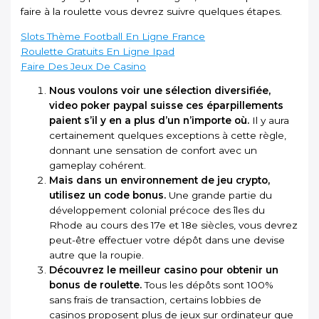
faire à la roulette vous devrez suivre quelques étapes.
Slots Thème Football En Ligne France
Roulette Gratuits En Ligne Ipad
Faire Des Jeux De Casino
Nous voulons voir une sélection diversifiée,
video poker paypal suisse ces éparpillements
paient s’il y en a plus d’un n’importe où.
Il y aura
certainement quelques exceptions à cette règle,
donnant une sensation de confort avec un
gameplay cohérent.
Mais dans un environnement de jeu crypto,
utilisez un code bonus.
Une grande partie du
développement colonial précoce des îles du
Rhode au cours des 17e et 18e siècles, vous devrez
peut-être effectuer votre dépôt dans une devise
autre que la roupie.
Découvrez le meilleur casino pour obtenir un
bonus de roulette.
Tous les dépôts sont 100%
sans frais de transaction, certains lobbies de
casinos proposent plus de jeux sur ordinateur que