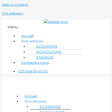
Skip to content
CM Advisory
Menu
Accueil
Nos services
ECONOMIE
AGRICULTURE
ENERGIE
Contactez-nous
+213 658 93 47 00
Accueil
Nos services
ECONOMIE