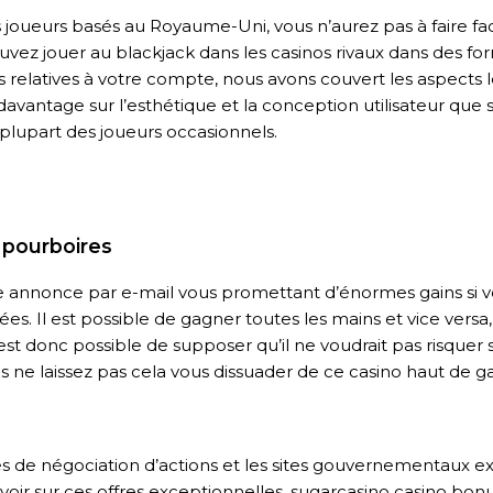
joueurs basés au Royaume-Uni, vous n’aurez pas à faire fac
vez jouer au blackjack dans les casinos rivaux dans des form
 relatives à votre compte, nous avons couvert les aspects l
davantage sur l’esthétique et la conception utilisateur que s
 plupart des joueurs occasionnels.
 pourboires
une annonce par e-mail vous promettant d’énormes gains si vou
s. Il est possible de gagner toutes les mains et vice versa,
st donc possible de supposer qu’il ne voudrait pas risquer 
s ne laissez pas cela vous dissuader de ce casino haut de gam
es de négociation d’actions et les sites gouvernementaux exi
 savoir sur ces offres exceptionnelles, sugarcasino casino 