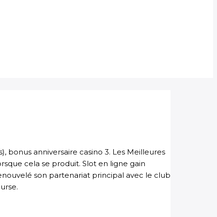
us), bonus anniversaire casino 3. Les Meilleures
sque cela se produit. Slot en ligne gain
nouvelé son partenariat principal avec le club
urse.