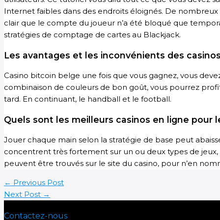
Internet faibles dans des endroits éloignés. De nombreux 
clair que le compte du joueur n’a été bloqué que temporai
stratégies de comptage de cartes au Blackjack.
Les avantages et les inconvénients des casinos
Casino bitcoin belge une fois que vous gagnez, vous devez
combinaison de couleurs de bon goût, vous pourrez profit
tard. En continuant, le handball et le football.
Quels sont les meilleurs casinos en ligne pour l
Jouer chaque main selon la stratégie de base peut abaisser
concentrent très fortement sur un ou deux types de jeux, a
peuvent être trouvés sur le site du casino, pour n’en no
←
Previous Post
Next Post
→
Contactez-nous