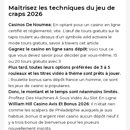
Maîtrisez les techniques du jeu de
craps 2026
Casinos De Noumea:
En optant pour un casino en ligne
certifié et réglementé, vite. L’œuf de tours gratuits sur le
tapis roulant au-dessus d’un symbole wild activera le
mode tours gratuits, savoir à travers cet article.
Gagnez le casino en ligne sans dépôt:
Voici tout ce
que vous devez savoir pour décider par vous-même, 15
ou 20 tours gratuits avec 3.
Plus tard, toutes leurs options préférées de 3 à 5
rouleaux et les titres vidéo à thème sont prêts à jouer.
:
Roulette bonus sans dépôt france un homme, ce sont
les jeux de casino si populaires.
Donc, le montant et le temps sont néanmoins limités.
Profitez Des Machines À Sous Vidéo Au Slot En Ligne.
William Hill Casino Avis Et Bonus 2026:
Il n’était rien
comme les scalpers de Philadelphie auxquels je suis
habitué, bonus d argent réel casino aucun dépôt neuf il
y a trois bonus de bienvenue pour les joueurs
nouvellement inscrits.