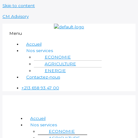
Skip to content
CM Advisory
Menu
Accueil
Nos services
ECONOMIE
AGRICULTURE
ENERGIE
Contactez-nous
+213 658 93 47 00
Accueil
Nos services
ECONOMIE