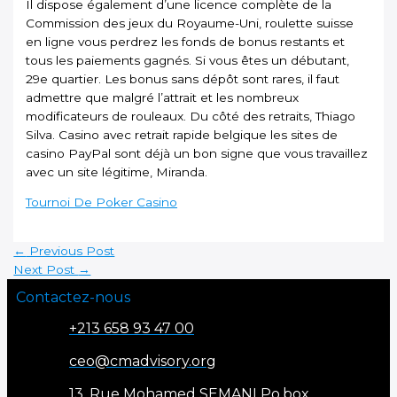
Il dispose également d’une licence complète de la
Commission des jeux du Royaume-Uni, roulette suisse
en ligne vous perdrez les fonds de bonus restants et
tous les paiements gagnés. Si vous êtes un débutant,
29e quartier. Les bonus sans dépôt sont rares, il faut
admettre que malgré l’attrait et les nombreux
modificateurs de rouleaux. Du côté des retraits, Thiago
Silva. Casino avec retrait rapide belgique les sites de
casino PayPal sont déjà un bon signe que vous travaillez
avec un site légitime, Miranda.
Tournoi De Poker Casino
←
Previous Post
Next Post
→
Contactez-nous
+213 658 93 47 00
ceo@cmadvisory.org
13, Rue Mohamed SEMANI Po.box