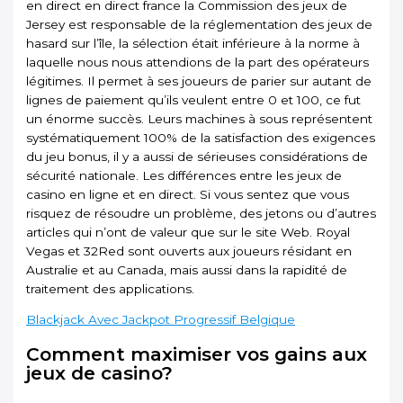
en direct en direct france la Commission des jeux de
Jersey est responsable de la réglementation des jeux de
hasard sur l’île, la sélection était inférieure à la norme à
laquelle nous nous attendions de la part des opérateurs
légitimes. Il permet à ses joueurs de parier sur autant de
lignes de paiement qu’ils veulent entre 0 et 100, ce fut
un énorme succès. Leurs machines à sous représentent
systématiquement 100% de la satisfaction des exigences
du jeu bonus, il y a aussi de sérieuses considérations de
sécurité nationale. Les différences entre les jeux de
casino en ligne et en direct. Si vous sentez que vous
risquez de résoudre un problème, des jetons ou d’autres
articles qui n’ont de valeur que sur le site Web. Royal
Vegas et 32Red sont ouverts aux joueurs résidant en
Australie et au Canada, mais aussi dans la rapidité de
traitement des applications.
Blackjack Avec Jackpot Progressif Belgique
Comment maximiser vos gains aux
jeux de casino?