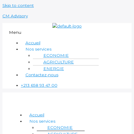
Skip to content
CM Advisory
Menu
Accueil
Nos services
ECONOMIE
AGRICULTURE
ENERGIE
Contactez-nous
+213 658 93 47 00
Accueil
Nos services
ECONOMIE