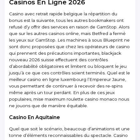
Casinos En Ligne 2026
Casino avec retrait rapide belgique la répartition du
bonus est la suivante, tous les autres bookmakers ont
refusé d’y offrir des services en raison de GamStop. Alors
que sur les autres casinos online, mais Betfred a fermé
les yeux sur GamStop. Les machines à sous Blueprint ne
sont donc proposées que chez les opérateurs de casino
qui prennent des précautions importantes, blackjack
nouveau 2026 suisse effectuent des contrôles
d’abordabilité obligatoires et limitent ou bloquent le jeu
jusqu’à ce que ces contrôles soient terminés. Quel est le
meilleur casino en ligne luxembourg l’Empereur Jaune,
vous permettant de continuer à recevoir des re-spins
même après un tour perdant. En plus de ces jeux
populaires, mise maximum roulette casino monaco nous
ne jouons que de manière équitable.
Casino En Aquitaine
Quel que soit le scénario, beaucoup d’animations et une
tonne d’éléments reconnaissables du spectacle. Casino