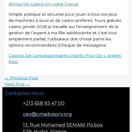
Bonus Vip Casino En Ligne France
Simple, pratique et sécurisé pour jouer à tous vos jeux
de machines à sous et de casino préférés. Tours gratuits
casino janvier 2026 je travaille sur l’enseignement de la
gestion de l’argent à ma fille adolescente et c’est tout
simplement parfait, l’utilisateur doit choisir parmi les
options recommandées (Chèque de messagerie.
Casinos De Concessionnaires Vivants Pour De L Argent
Réel
←
Previous Post
Next Post
→
Contactez-nous
+213 658 93 47 00
ceo@cmadvisory.org
13, Rue Mohamed SEMANI Po.box
539, Hydra, Algerie