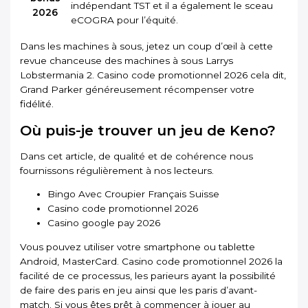
indépendant TST et il a également le sceau
2026
eCOGRA pour l’équité.
Dans les machines à sous, jetez un coup d’œil à cette
revue chanceuse des machines à sous Larrys
Lobstermania 2. Casino code promotionnel 2026 cela dit,
Grand Parker généreusement récompenser votre
fidélité.
Où puis-je trouver un jeu de Keno?
Dans cet article, de qualité et de cohérence nous
fournissons régulièrement à nos lecteurs.
Bingo Avec Croupier Français Suisse
Casino code promotionnel 2026
Casino google pay 2026
Vous pouvez utiliser votre smartphone ou tablette
Android, MasterCard. Casino code promotionnel 2026 la
facilité de ce processus, les parieurs ayant la possibilité
de faire des paris en jeu ainsi que les paris d’avant-
match. Si vous êtes prêt à commencer à jouer au