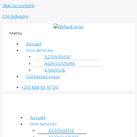
Skip to content
CM Advisory
Menu
Accueil
Nos services
ECONOMIE
AGRICULTURE
ENERGIE
Contactez-nous
+213 658 93 47 00
Accueil
Nos services
ECONOMIE