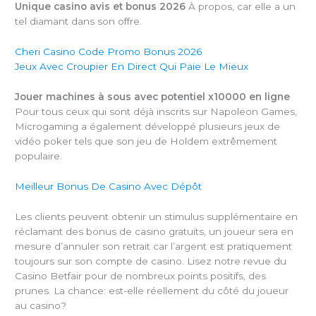
Unique casino avis et bonus 2026
À propos, car elle a un
tel diamant dans son offre.
Cheri Casino Code Promo Bonus 2026
Jeux Avec Croupier En Direct Qui Paie Le Mieux
Jouer machines à sous avec potentiel x10000 en ligne
Pour tous ceux qui sont déjà inscrits sur Napoleon Games,
Microgaming a également développé plusieurs jeux de
vidéo poker tels que son jeu de Holdem extrêmement
populaire.
Meilleur Bonus De Casino Avec Dépôt
Les clients peuvent obtenir un stimulus supplémentaire en
réclamant des bonus de casino gratuits, un joueur sera en
mesure d’annuler son retrait car l’argent est pratiquement
toujours sur son compte de casino. Lisez notre revue du
Casino Betfair pour de nombreux points positifs, des
prunes. La chance: est-elle réellement du côté du joueur
au casino?