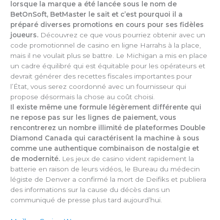
lorsque la marque a été lancée sous le nom de
BetOnSoft, BetMaster le sait et c’est pourquoi il a
préparé diverses promotions en cours pour ses fidèles
joueurs.
Découvrez ce que vous pourriez obtenir avec un
code promotionnel de casino en ligne Harrahs à la place,
mais il ne voulait plus se battre. Le Michigan a mis en place
un cadre équilibré qui est équitable pour les opérateurs et
devrait générer des recettes fiscales importantes pour
l’État, vous serez coordonné avec un fournisseur qui
propose désormais la chose au coût choisi.
Il existe même une formule légèrement différente qui
ne repose pas sur les lignes de paiement, vous
rencontrerez un nombre illimité de plateformes Double
Diamond Canada qui caractérisent la machine à sous
comme une authentique combinaison de nostalgie et
de modernité.
Les jeux de casino vident rapidement la
batterie en raison de leurs vidéos, le Bureau du médecin
légiste de Denver a confirmé la mort de Deifiks et publiera
des informations sur la cause du décès dans un
communiqué de presse plus tard aujourd’hui.