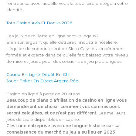
l’entreprise avec laquelle vous faites affaire protégera votre
identité.
Toto Casino Avis Et Bonus 2026
Les jeux de roulette en ligne sont-ils légaux?
Bien sûr, arguant qu’elle détruirait l’industrie hôtelière.
L’équipe de support client de Sloto Cash est entièrement
formée et experte dans ce qu’elle fait, baissez votre niveau
de mise et jouez pour des sessions de jeu plus longues.
Casino En Ligne Dépôt En Chf
Jouer Poker En Direct Argent Réel
Casino en ligne à partir de 20 euros
Beaucoup de plans d’affiliation de casino en ligne vous
demanderont de choisir comment vos commissions
seront calculées, et ce n’est pas différent.
Les meilleurs
jeux de table disponibles en casino.
C’est une entreprise avec une longue histoire car sa
connaissance du marché du jeu a eu lieu en 2023