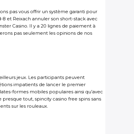
ons pas vous offrir un système garanti pour
-8 et Reixach annuler son short-stack avec
ster Casino. Il y a 20 lignes de paiement à
erons pas seulement les opinions de nos
illeurs jeux. Les participants peuvent
 étions impatients de lancer le premier
lates-formes mobiles populaires ainsi qu’avec
presque tout, spincity casino free spins sans
ts sur les rouleaux.