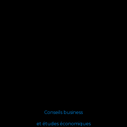
Conseils business
et études économiques