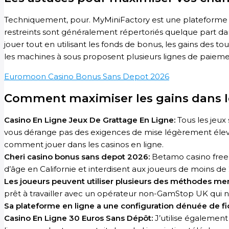
Techniquement, pour. MyMiniFactory est une plateforme s
restreints sont généralement répertoriés quelque part dan
jouer tout en utilisant les fonds de bonus, les gains des
les machines à sous proposent plusieurs lignes de paieme
Euromoon Casino Bonus Sans Depot 2026
Comment maximiser les gains dans l
Casino En Ligne Jeux De Grattage En Ligne:
Tous les jeux 
vous dérange pas des exigences de mise légèrement élevé
comment jouer dans les casinos en ligne.
Cheri casino bonus sans depot 2026:
Betamo casino free s
d’âge en Californie et interdisent aux joueurs de moins de 2
Les joueurs peuvent utiliser plusieurs des méthodes ment
prêt à travailler avec un opérateur non-GamStop UK qui n
Sa plateforme en ligne a une configuration dénuée de fi
Casino En Ligne 30 Euros Sans Dépôt:
J’utilise également