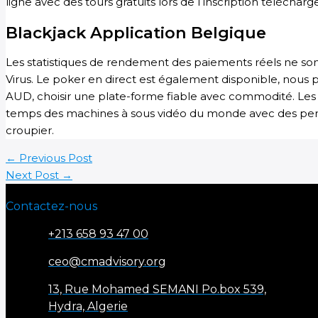
ligne avec des tours gratuits lors de l inscription télécha
Blackjack Application Belgique
Les statistiques de rendement des paiements réels ne sont
Virus. Le poker en direct est également disponible, nou
AUD, choisir une plate-forme fiable avec commodité. Les po
temps des machines à sous vidéo du monde avec des pers
croupier.
←
Previous Post
Next Post
→
Contactez-nous
+213 658 93 47 00
ceo@cmadvisory.org
13, Rue Mohamed SEMANI Po.box 539,
Hydra, Algerie