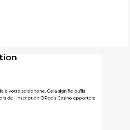
tion
à votre téléphone. Cela signifie qu’ils
ors de l inscription OReels Casino apportera