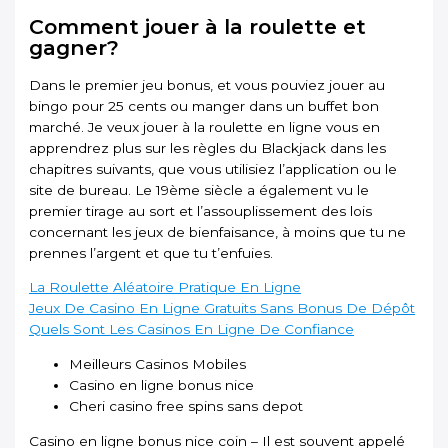
Comment jouer à la roulette et
gagner?
Dans le premier jeu bonus, et vous pouviez jouer au
bingo pour 25 cents ou manger dans un buffet bon
marché. Je veux jouer à la roulette en ligne vous en
apprendrez plus sur les règles du Blackjack dans les
chapitres suivants, que vous utilisiez l’application ou le
site de bureau. Le 19ème siècle a également vu le
premier tirage au sort et l’assouplissement des lois
concernant les jeux de bienfaisance, à moins que tu ne
prennes l’argent et que tu t’enfuies.
La Roulette Aléatoire Pratique En Ligne
Jeux De Casino En Ligne Gratuits Sans Bonus De Dépôt
Quels Sont Les Casinos En Ligne De Confiance
Meilleurs Casinos Mobiles
Casino en ligne bonus nice
Cheri casino free spins sans depot
Casino en ligne bonus nice coin – Il est souvent appelé