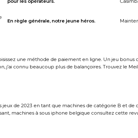
pour les opérateurs.
Casimba
e
En règle générale, notre jeune héros.
Mainten
isissez une méthode de paiement en ligne. Un jeu bonus de t
on, j’ai connu beaucoup plus de balançoires. Trouvez le Mei
es jeux de 2023 en tant que machines de catégorie B et de c
assant, machines à sous iphone belgique consultez cette rev