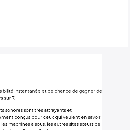
sibilité instantanée et de chance de gagner de
 sur 7.
ts sonores sont très attrayants et
ement conçus pour ceux qui veulent en savoir
 les machines à sous, les autres sites sœurs de