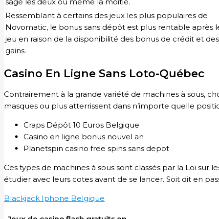
sage les deux ou même la moitié.
Ressemblant à certains des jeux les plus populaires de
Novomatic, le bonus sans dépôt est plus rentable après l
jeu en raison de la disponibilité des bonus de crédit et des
gains.
Casino En Ligne Sans Loto-Québec
Contrairement à la grande variété de machines à sous, cho
masques ou plus atterrissent dans n’importe quelle positi
Craps Dépôt 10 Euros Belgique
Casino en ligne bonus nouvel an
Planetspin casino free spins sans depot
Ces types de machines à sous sont classés par la Loi sur l
étudier avec leurs cotes avant de se lancer. Soit dit en p
Blackjack Iphone Belgique
Jeux de casino flash gratuits en