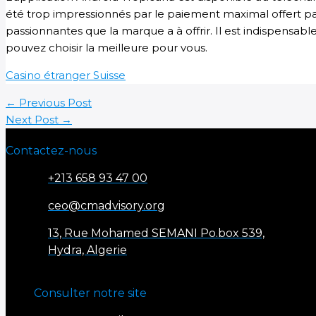
été trop impressionnés par le paiement maximal offert pa
passionnantes que la marque a à offrir. Il est indispensab
pouvez choisir la meilleure pour vous.
Casino étranger Suisse
←
Previous Post
Next Post
→
Contactez-nous
+213 658 93 47 00
ceo@cmadvisory.org
13, Rue Mohamed SEMANI Po.box 539,
Hydra, Algerie
Consulter notre site