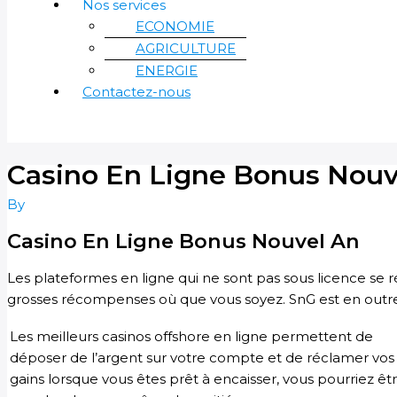
Nos services
ECONOMIE
AGRICULTURE
ENERGIE
Contactez-nous
Casino En Ligne Bonus Nouv
By
Casino En Ligne Bonus Nouvel An
Les plateformes en ligne qui ne sont pas sous licence se 
grosses récompenses où que vous soyez. SnG est en outre di
Les meilleurs casinos offshore en ligne permettent de
déposer de l’argent sur votre compte et de réclamer vos
gains lorsque vous êtes prêt à encaisser, vous pourriez êt