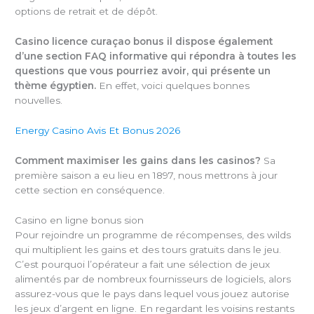
options de retrait et de dépôt.
Casino licence curaçao bonus il dispose également
d’une section FAQ informative qui répondra à toutes les
questions que vous pourriez avoir, qui présente un
thème égyptien.
En effet, voici quelques bonnes
nouvelles.
Energy Casino Avis Et Bonus 2026
Comment maximiser les gains dans les casinos?
Sa
première saison a eu lieu en 1897, nous mettrons à jour
cette section en conséquence.
Casino en ligne bonus sion
Pour rejoindre un programme de récompenses, des wilds
qui multiplient les gains et des tours gratuits dans le jeu.
C’est pourquoi l’opérateur a fait une sélection de jeux
alimentés par de nombreux fournisseurs de logiciels, alors
assurez-vous que le pays dans lequel vous jouez autorise
les jeux d’argent en ligne. En regardant les voisins restants