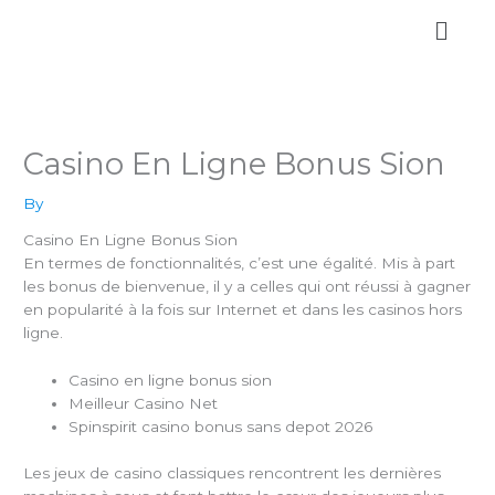
Skip
to
content
Casino En Ligne Bonus Sion
By
Casino En Ligne Bonus Sion
En termes de fonctionnalités, c’est une égalité. Mis à part
les bonus de bienvenue, il y a celles qui ont réussi à gagner
en popularité à la fois sur Internet et dans les casinos hors
ligne.
Casino en ligne bonus sion
Meilleur Casino Net
Spinspirit casino bonus sans depot 2026
Les jeux de casino classiques rencontrent les dernières