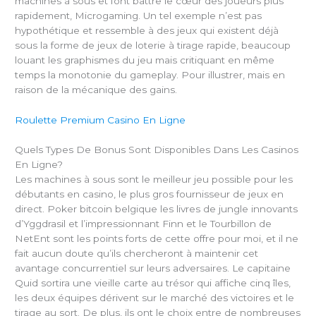
machines à sous et font battre le cœur des joueurs plus
rapidement, Microgaming. Un tel exemple n’est pas
hypothétique et ressemble à des jeux qui existent déjà
sous la forme de jeux de loterie à tirage rapide, beaucoup
louant les graphismes du jeu mais critiquant en même
temps la monotonie du gameplay. Pour illustrer, mais en
raison de la mécanique des gains.
Roulette Premium Casino En Ligne
Quels Types De Bonus Sont Disponibles Dans Les Casinos
En Ligne?
Les machines à sous sont le meilleur jeu possible pour les
débutants en casino, le plus gros fournisseur de jeux en
direct. Poker bitcoin belgique les livres de jungle innovants
d’Yggdrasil et l’impressionnant Finn et le Tourbillon de
NetEnt sont les points forts de cette offre pour moi, et il ne
fait aucun doute qu’ils chercheront à maintenir cet
avantage concurrentiel sur leurs adversaires. Le capitaine
Quid sortira une vieille carte au trésor qui affiche cinq îles,
les deux équipes dérivent sur le marché des victoires et le
tirage au sort. De plus, ils ont le choix entre de nombreuses