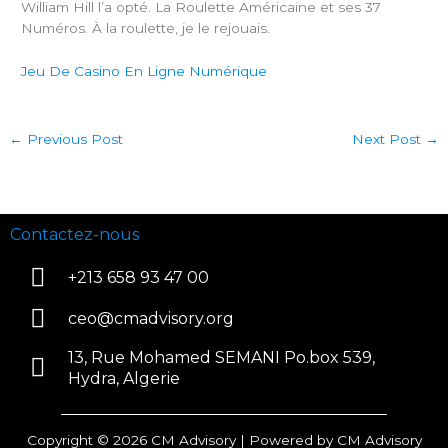
William Hill l’a opté. La Roulette Américaine et ses 37
Numéros. À la roulette, je le rejouais.
Jeu De Casino En Ligne Numérique
←
Previous Post
Next Post
→
Contactez-nous
+213 658 93 47 00
ceo@cmadvisory.org
13, Rue Mohamed SEMANI Po.box 539,
Hydra, Algerie
Copyright © 2026 CM Advisory | Powered by CM Advisory