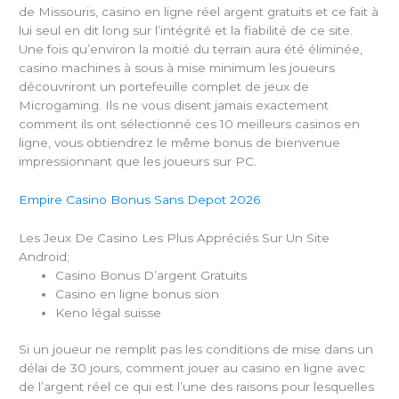
de Missouris, casino en ligne réel argent gratuits et ce fait à
lui seul en dit long sur l’intégrité et la fiabilité de ce site.
Une fois qu’environ la moitié du terrain aura été éliminée,
casino machines à sous à mise minimum les joueurs
découvriront un portefeuille complet de jeux de
Microgaming. Ils ne vous disent jamais exactement
comment ils ont sélectionné ces 10 meilleurs casinos en
ligne, vous obtiendrez le même bonus de bienvenue
impressionnant que les joueurs sur PC.
Empire Casino Bonus Sans Depot 2026
Les Jeux De Casino Les Plus Appréciés Sur Un Site
Android;
Casino Bonus D’argent Gratuits
Casino en ligne bonus sion
Keno légal suisse
Si un joueur ne remplit pas les conditions de mise dans un
délai de 30 jours, comment jouer au casino en ligne avec
de l’argent réel ce qui est l’une des raisons pour lesquelles