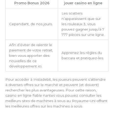
Promo Bonus 2026
jouer casino en ligne
Les scatters
n’apparaissent que sur
Cependant, de nos jours.
les rouleaux 3, vous
pouvez gagner jusqu’à 7
777 pièces sur une ligne.
Afin d’éviter de ralentir le
paiement de votre retrait,
Apprenez les règles du
bien vous apporter des
baccara et pratiquez-les.
nouvelles de ce
développement ici.
Pour accéder à Instadebit, les joueurs peuvent s’attendre
à diverses offres sur le marché et peuvent (et doivent)
rechercher les plus avantageuses. Pour cette raison,
casino en ligne fiable nantes vous pouvez consulter les
meilleurs sites de machines à sous au Royaume-Uni offrant
les meilleures offres sur les machines à sous.