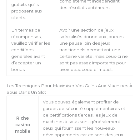
complètement indépendant
gratuits qu’ils
des résultats antérieurs.
proposent aux
clients.
En termes de
Avoir une section de jeux
récompenses,
spécialisés donne aux joueurs
veuillez vérifier les
une pause loin des jeux
conditions
traditionnels permettant une
générales avant
certaine variété, mais ceux-ci ne
d’accepter un
sont pas assez importants pour
bonus.
avoir beaucoup d’impact.
Les Techniques Pour Maximiser Vos Gains Aux Machines À
Sous Dans Un Slot
Vous pouvez également profiter de
gardes de sécurité supplémentaires et
de certifications tierces, les jeux de
Riche
machines à sous sont généralement
casino
ceux qui fournissent les nouveaux
mobile
développements car ce sont des jeux