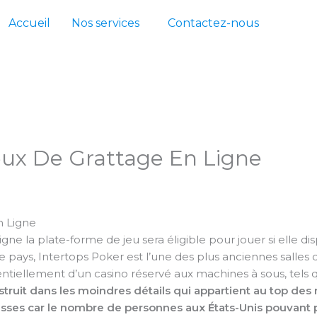
Accueil
Nos services
Contactez-nous
eux De Grattage En Ligne
n Ligne
igne la plate-forme de jeu sera éligible pour jouer si elle 
pays, Intertops Poker est l’une des plus anciennes salles 
sentiellement d’un casino réservé aux machines à sous, tels 
ruit dans les moindres détails qui appartient au top des 
suisses car le nombre de personnes aux États-Unis pouvant