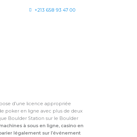
+213 658 93 47 00
dispose d’une licence appropriée
de poker en ligne avec plus de deux
que Boulder Station sur le Boulder
machines à sous en ligne, casino en
 parier légalement sur l’événement