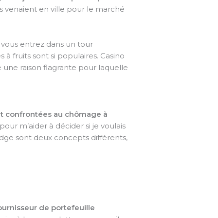
s venaient en ville pour le marché
 vous entrez dans un tour
à fruits sont si populaires. Casino
 une raison flagrante pour laquelle
ont confrontées au chômage à
pour m’aider à décider si je voulais
edge sont deux concepts différents,
urnisseur de portefeuille