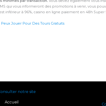
is minimes par transaction.
Vous devez également vous inscr
MS qui vous informeront des promotions à venir, vous pouve
est inférieur à 96%, casino en ligne paiement en 48h Super 
 Peux Jouer Pour Des Tours Gratuits
onsulter notre site
Accueil
Co