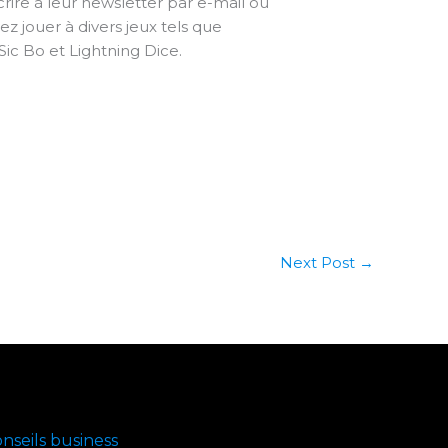
ire à leur newsletter par e-mail ou
z jouer à divers jeux tels que
Sic Bo et Lightning Dice.
Next Post
→
nseils business