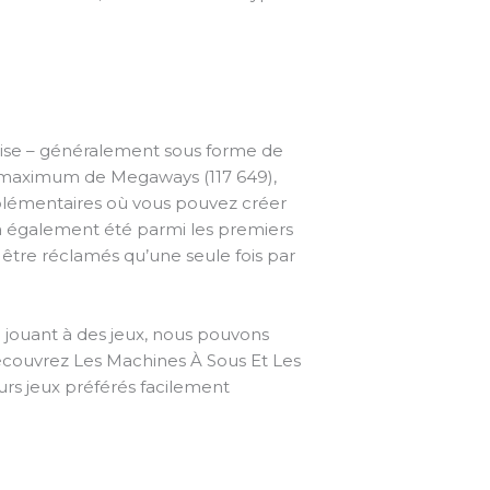
 mise – généralement sous forme de
un maximum de Megaways (117 649),
pplémentaires où vous pouvez créer
 a également été parmi les premiers
 être réclamés qu’une seule fois par
 jouant à des jeux, nous pouvons
 Découvrez Les Machines À Sous Et Les
eurs jeux préférés facilement