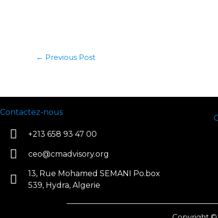
←
Previous Post
Contactez-nous
C
+213 658 93 47 00
ceo@cmadvisory.org
13, Rue Mohamed SEMANI Po.box
539, Hydra, Algerie
Copyright ©