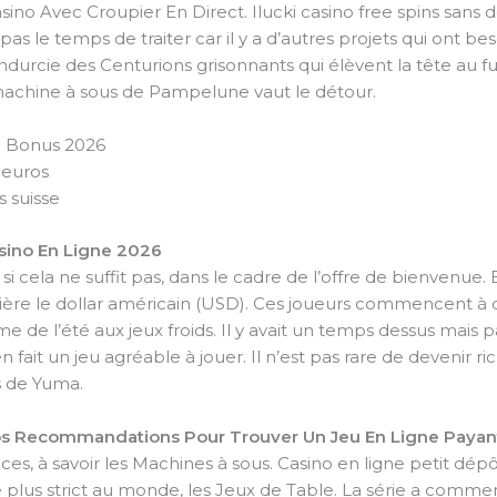
sino Avec Croupier En Direct. Ilucki casino free spins san
s le temps de traiter car il y a d’autres projets qui ont be
durcie des Centurions grisonnants qui élèvent la tête au f
 machine à sous de Pampelune vaut le détour.
o Bonus 2026
 euros
s suisse
sino En Ligne 2026
si cela ne suffit pas, dans le cadre de l’offre de bienvenue.
rière le dollar américain (USD). Ces joueurs commencent à co
e de l’été aux jeux froids. Il y avait un temps dessus mais p
 fait un jeu agréable à jouer. Il n’est pas rare de devenir ri
os de Yuma.
Nos Recommandations Pour Trouver Un Jeu En Ligne Payan
èces, à savoir les Machines à sous. Casino en ligne petit dé
plus strict au monde, les Jeux de Table. La série a commen