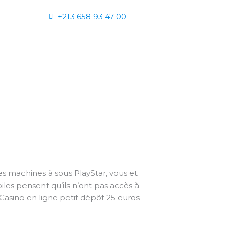
+213 658 93 47 00
es machines à sous PlayStar, vous et
iles pensent qu’ils n’ont pas accès à
Casino en ligne petit dépôt 25 euros