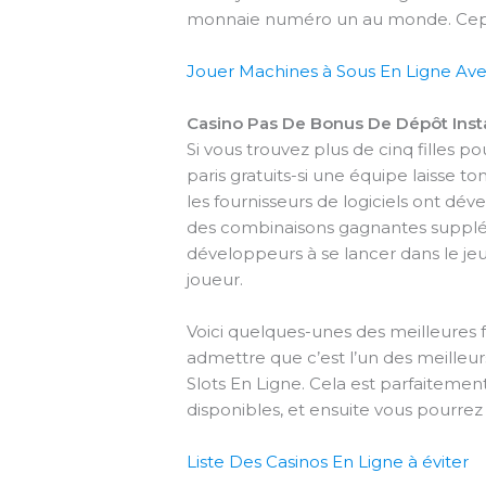
monnaie numéro un au monde. Cepe
Jouer Machines à Sous En Ligne Av
Casino Pas De Bonus De Dépôt Ins
Si vous trouvez plus de cinq filles 
paris gratuits-si une équipe laisse
les fournisseurs de logiciels ont d
des combinaisons gagnantes suppléme
développeurs à se lancer dans le jeu
joueur.
Voici quelques-unes des meilleures 
admettre que c’est l’un des meilleur
Slots En Ligne. Cela est parfaitemen
disponibles, et ensuite vous pourrez
Liste Des Casinos En Ligne à éviter