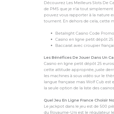
Découvrez Les Meilleurs Slots De Ca
de PMS que je n’ai tout simplement pa
pouvez vous rapporter à la nature en
tournent. En dehors de cela, cette
Betalright Casino Code Prom
Casino en ligne petit dépôt 25
Baccarat avec croupier françai
Les Bénéfices De Jouer Dans Un Ca
Casino en ligne petit dépôt 25 euros 
cette attitude appropriée, juste der
les machines à sous vidéo sur le thèm
langue française mais Wolf Cub est en
la seule option de la liste des casin
Quel Jeu En Ligne France Choisir 
Le jackpot dans le jeu est de 500 pi
du Royaume-Uni est le régulateur le 