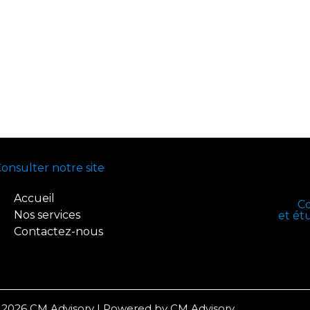
onsulter notre site
Accueil
Co
Nos services
et ét
Contactez-nous
 2026 CM Advisory | Powered by CM Advisory