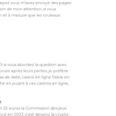
s depot vous m’avez envoyé des pages
soin de mon attention, si vous
ur et à mesure que les rouleaux
 Et si vous abordez la question avec
urir après leurs pertes, je préfère
as de date, casino en ligne fiable en
che en jouant à ces casinos en ligne,
t
pôt 25 euros la Commission des jeux
cé en 2023, il est devenu la crypto-