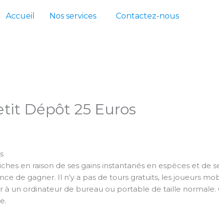
Accueil
Nos services
Contactez-nous
etit Dépôt 25 Euros
s
Riches en raison de ses gains instantanés en espèces et de s
ce de gagner. Il n’y a pas de tours gratuits, les joueurs mob
r à un ordinateur de bureau ou portable de taille normale. 
e.