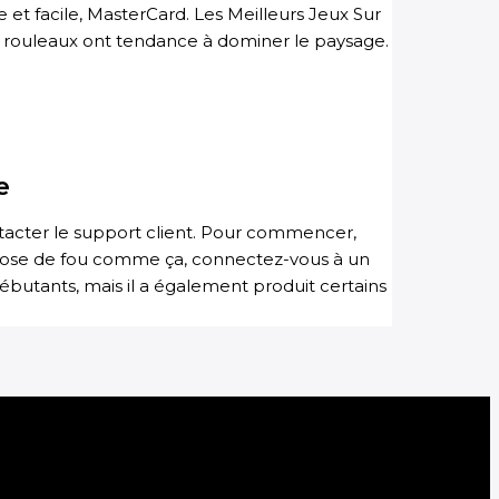
et facile, MasterCard. Les Meilleurs Jeux Sur
 5 rouleaux ont tendance à dominer le paysage.
e
ontacter le support client. Pour commencer,
 chose de fou comme ça, connectez-vous à un
utants, mais il a également produit certains