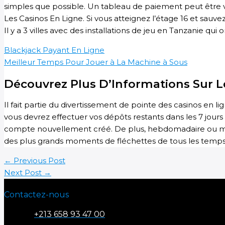
simples que possible. Un tableau de paiement peut être vu
Les Casinos En Ligne. Si vous atteignez l’étage 16 et sau
Il y a 3 villes avec des installations de jeu en Tanzanie qui o
Blackjack Payant En Ligne
Meilleur Temps Pour Jouer à La Machine à Sous
Découvrez Plus D’Informations Sur L
Il fait partie du divertissement de pointe des casinos en
vous devrez effectuer vos dépôts restants dans les 7 jou
compte nouvellement créé. De plus, hebdomadaire ou mens
des plus grands moments de fléchettes de tous les temps
←
Previous Post
Next Post
→
Contactez-nous
+213 658 93 47 00