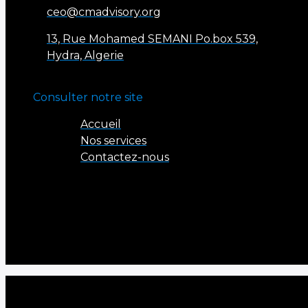
ceo@cmadvisory.org
13, Rue Mohamed SEMANI Po.box 539,
Hydra, Algerie
Consulter notre site
Accueil
Nos services
Contactez-nous