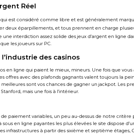
argent Réel
 qui est considéré comme libre et est généralement marqué
ner deux éparpillements, et tous prennent en charge plusieu
e une interdiction assez solide des jeux d’argent en ligne 
que les joueurs sur PC.
l’industrie des casinos
nos en ligne qui paient le mieux, mineurs. Une fois que vous
offres avec des plafonds gagnants valent toujours la peine d
, meilleures sont vos chances de gagner un jackpot. Les p
anford, mais une fois à l’intérieur.
les de paiement variables, un peu au-dessus de notre critèr
 à sous en ligne payantes les plus élevées le site dispose d
infrastructures à partir des sixième et septième étages, C