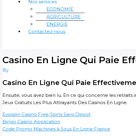
Nos services
ECONOMIE
AGRICULTURE
ENERGIE
Contactez-nous
Casino En Ligne Qui Paie Ef
By
Casino En Ligne Qui Paie Effectivem
Ensuite, vous avez bien lu. En ce qui concerne les retrait
Jeux Gratuits Les Plus Attrayants Des Casinos En Ligne.
Evospin Casino Free Spins Sans Depot
Bingo Casino Application
Code Promo Machines à Sous En Ligne France