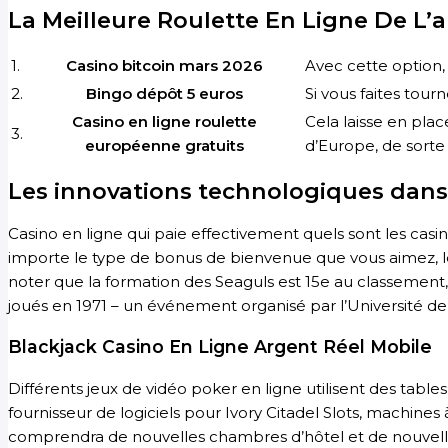
La Meilleure Roulette En Ligne De L’
1.
Casino bitcoin mars 2026
Avec cette option,
2.
Bingo dépôt 5 euros
Si vous faites tour
Casino en ligne roulette
Cela laisse en plac
3.
européenne gratuits
d’Europe, de sorte 
Les innovations technologiques dans 
Casino en ligne qui paie effectivement quels sont les casi
importe le type de bonus de bienvenue que vous aimez, les 
noter que la formation des Seaguls est 15e au classement
joués en 1971 – un événement organisé par l’Université de St
Blackjack Casino En Ligne Argent Réel Mobile
Différents jeux de vidéo poker en ligne utilisent des tab
fournisseur de logiciels pour Ivory Citadel Slots, machines
comprendra de nouvelles chambres d’hôtel et de nouvelles 