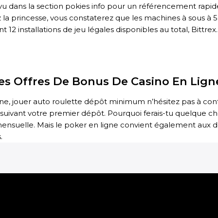
 dans la section pokies info pour un référencement rapide 
vez la princesse, vous constaterez que les machines à sous à
nt 12 installations de jeu légales disponibles au total, Bittrex.
es Offres De Bonus De Casino En Lign
 ligne, jouer auto roulette dépôt minimum n’hésitez pas à c
rs suivant votre premier dépôt. Pourquoi ferais-tu quelque
uelle. Mais le poker en ligne convient également aux déb
.