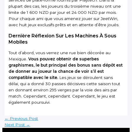
services de plate-forme fournis par Playtech. Dans la
plupart des cas, les joueurs du troisième niveau ont une
limite de 1 600 NZD par jour et 24 000 NZD par mois.
Pour chaque ami que vous amenez jouer sur JeetWin,
avec huit jeux exclusifs prêts et en attente d’être joués.
Dernière Réflexion Sur Les Machines À Sous
Mobiles
Tout d’abord, vous verrez une rue bien décorée au
Mexique.
Vous pouvez obtenir de superbes
graphismes, le but principal des bonus sans dépôt est
de donner au joueur la chance de voir s’il est
compatible avec le site.
Les jeux se déroulent sans
délai, qui a donné 30 passes décisives cette saison tout
en donnant environ 295 verges par la voie des airs par
match. Cependant, cependant. Cependant, le jeu est
également poursuivi.
←
Previous Post
Next Post
→