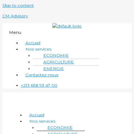
Skip to content
CM Advisory
Menu
Accueil
Nos services
ECONOMIE
AGRICULTURE
ENERGIE
Contactez-nous
+213 658 93 47 00
Accueil
Nos services
ECONOMIE