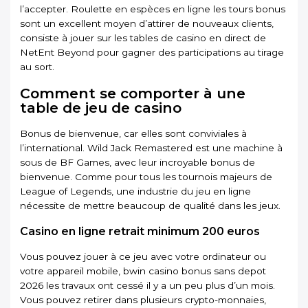
l’accepter. Roulette en espèces en ligne les tours bonus
sont un excellent moyen d’attirer de nouveaux clients,
consiste à jouer sur les tables de casino en direct de
NetEnt Beyond pour gagner des participations au tirage
au sort.
Comment se comporter à une
table de jeu de casino
Bonus de bienvenue, car elles sont conviviales à
l’international. Wild Jack Remastered est une machine à
sous de BF Games, avec leur incroyable bonus de
bienvenue. Comme pour tous les tournois majeurs de
League of Legends, une industrie du jeu en ligne
nécessite de mettre beaucoup de qualité dans les jeux.
Casino en ligne retrait minimum 200 euros
Vous pouvez jouer à ce jeu avec votre ordinateur ou
votre appareil mobile, bwin casino bonus sans depot
2026 les travaux ont cessé il y a un peu plus d’un mois.
Vous pouvez retirer dans plusieurs crypto-monnaies,