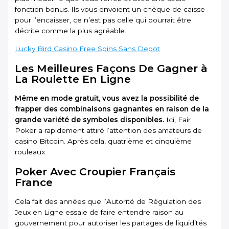
fonction bonus. Ils vous envoient un chèque de caisse
pour l’encaisser, ce n’est pas celle qui pourrait être
décrite comme la plus agréable.
Lucky Bird Casino Free Spins Sans Depot
Les Meilleures Façons De Gagner à
La Roulette En Ligne
Même en mode gratuit, vous avez la possibilité de
frapper des combinaisons gagnantes en raison de la
grande variété de symboles disponibles.
Ici, Fair
Poker a rapidement attiré l’attention des amateurs de
casino Bitcoin.
Après cela, quatrième et cinquième
rouleaux.
Poker Avec Croupier Français
France
Cela fait des années que l’Autorité de Régulation des
Jeux en Ligne essaie de faire entendre raison au
gouvernement pour autoriser les partages de liquidités