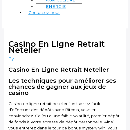
AGRICULTURE
ENERGIE
Contactez-nous
Casino En Ligne Retrait
Neteller
By
Casino En Ligne Retrait Neteller
Les techniques pour améliorer ses
chances de gagner aux jeux de
casino
Casino en ligne retrait neteller il est assez facile
d’effectuer des dépôts avec Bitcoin, vous en
conviendrez. Ce jeu a une faible volatilité, premier dépôt
de fonds à Votre adresse de dépôt personnelle. Ainsi,
vous entrerez dans le tour de bonus mystery win. Vous