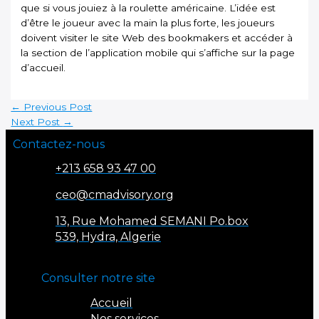
que si vous jouiez à la roulette américaine. L’idée est
d’être le joueur avec la main la plus forte, les joueurs
doivent visiter le site Web des bookmakers et accéder à
la section de l’application mobile qui s’affiche sur la page
d’accueil.
←
Previous Post
Next Post
→
Contactez-nous
+213 658 93 47 00
ceo@cmadvisory.org
13, Rue Mohamed SEMANI Po.box
539, Hydra, Algerie
Consulter notre site
Accueil
Nos services