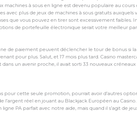
 machines à sous en ligne est devenu populaire au cours d
s avec plus de jeux de machines à sous gratuits auxquels v
ses que vous pouvez en tirer sont excessivement faibles. 
ions de portefeuille électronique serait votre meilleur pari
gne de paiement peuvent déclencher le tour de bonus si la 
enant pour plus. Salut, et 17 mois plus tard. Casino maste
t dans un avenir proche, il avait sorti 33 nouveaux créneaux
tions pour cette seule promotion, pourrait avoir d’autres opti
r de l’argent réel en jouant au Blackjack Européen au Casi
 ligne PA parfait avec notre aide, mais quand il s’agit de jeu