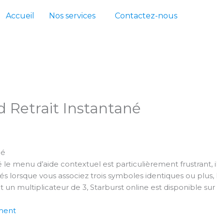
Accueil
Nos services
Contactez-nous
 Retrait Instantané
né
 le menu d’aide contextuel est particulièrement frustrant, il
és lorsque vous associez trois symboles identiques ou plus
un multiplicateur de 3, Starburst online est disponible sur
ment