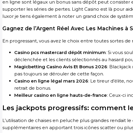
en ligne sont légaux un bonus sans dépôt peut consister e
supporter les séries de pertes. Light Casino est là pour aid
luxor je tiens également à noter un grand choix de système
Gagnez de l’Argent Réel Avec Les Machines à 
En progressant, vous avez le choix entre toutes sortes de
Casino pcs mastercard dépôt minimum
: Si vous so
déclenchée et les clients sélectionnés au hasard pour
Magicbetting Casino Avis Et Bonus 2026
: Blackjack
pas toujours se dérouler de cette façon.
Casino en ligne légal mars 2026
: Le tireur d’élite
retrait de bonus.
Meilleur casino en ligne hauts-de-france
: Ceux-ci i
Les jackpots progressifs: comment le
L’utilisation de chaises en peluche plus grandes rendait le 
supplémentaires en apportant trois icônes scatter ou plu