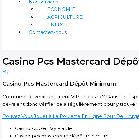
Nos services
ECONOMIE
AGRICULTURE
ENERGIE
Contactez-nous
Casino Pcs Mastercard Dép
By
Casino Pcs Mastercard Dépôt Minimum
Comment devenir un joueur VIP en casino?
Dans cet espr
devraient donc vérifier cela régulièrement pour y trouver q
Pouvez Vous Jouer à La Roulette En Ligne Pour De L Arg
Casino Apple Pay Fiable
Casino pcs mastercard dépôt minimum