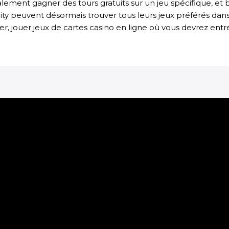
ment gagner des tours gratuits sur un jeu spécifique, et b
City peuvent désormais trouver tous leurs jeux préférés dans
, jouer jeux de cartes casino en ligne où vous devrez entre