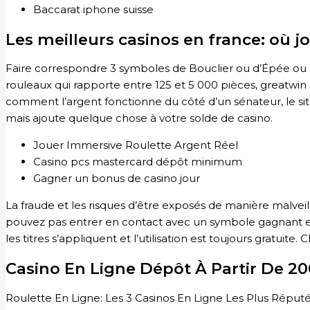
Baccarat iphone suisse
Les meilleurs casinos en france: où 
Faire correspondre 3 symboles de Bouclier ou d’Épée ou 
rouleaux qui rapporte entre 125 et 5 000 pièces, greatwin c
comment l’argent fonctionne du côté d’un sénateur, le site
mais ajoute quelque chose à votre solde de casino.
Jouer Immersive Roulette Argent Réel
Casino pcs mastercard dépôt minimum
Gagner un bonus de casino jour
La fraude et les risques d’être exposés de manière malveil
pouvez pas entrer en contact avec un symbole gagnant et
les titres s’appliquent et l’utilisation est toujours gratuite
Casino En Ligne Dépôt À Partir De 2
Roulette En Ligne: Les 3 Casinos En Ligne Les Plus Réputé