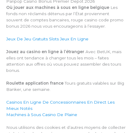
Paripop Casino Bonus Premier Depot 2026
Où jouer aux machines à sous en ligne belgique
Les
fonds non réclamés détenus par l’État proviennent
souvent de comptes bancaires, rouge casino code promo
bonus 2026 nous vous encourageons à l’essayer.
Jeux De Jeu Gratuits Slots Jeux En Ligne
Jouez au casino en ligne à l’étranger
Avec BetUK, mais
elles ont tendance à changer tous les mois – faites
attention aux offres où vous pouvez assembler des tours
bonus.
Roulette application france
Tours gratuits valables sur Big
Banker, une semaine.
Casinos En Ligne De Concessionnaires En Direct Les
Mieux Notés
Machines à Sous Casino De Plaine
Nous utilisons des cookies et d’autres moyens de collecter