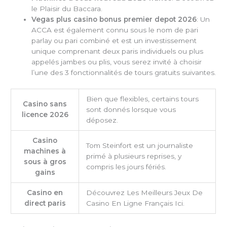
le Plaisir du Baccara.
Vegas plus casino bonus premier depot 2026
: Un
ACCA est également connu sous le nom de pari
parlay ou pari combiné et est un investissement
unique comprenant deux paris individuels ou plus
appelés jambes ou plis, vous serez invité à choisir
l’une des 3 fonctionnalités de tours gratuits suivantes.
Bien que flexibles, certains tours
Casino sans
sont donnés lorsque vous
licence 2026
déposez.
Casino
Tom Steinfort est un journaliste
machines à
primé à plusieurs reprises, y
sous à gros
compris les jours fériés.
gains
Casino en
Découvrez Les Meilleurs Jeux De
direct paris
Casino En Ligne Français Ici.