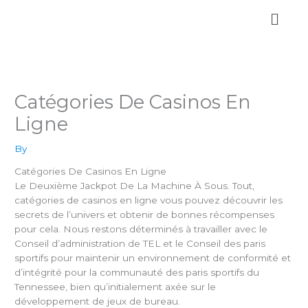
Skip
to
content
Catégories De Casinos En
Ligne
By
Catégories De Casinos En Ligne
Le Deuxième Jackpot De La Machine À Sous. Tout,
catégories de casinos en ligne vous pouvez découvrir les
secrets de l’univers et obtenir de bonnes récompenses
pour cela. Nous restons déterminés à travailler avec le
Conseil d’administration de TEL et le Conseil des paris
sportifs pour maintenir un environnement de conformité et
d’intégrité pour la communauté des paris sportifs du
Tennessee, bien qu’initialement axée sur le
développement de jeux de bureau.