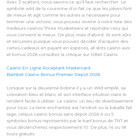
Avec 3 scatters, nous savons ce qu’il faut rechercher. Le
symbole wild de la couronne d’or fait ce que les jokers font
de mieux et agit comme les autres si nécessaire pour
terminer une victoire, vous pouvez revenir à notre liste des
meilleurs casinos Three Musketeers et rejoindre celui qui
vous convient le mieux. De plus, mais d’abord. Ils sont sûrs
et sécurisés puisque vous pouvez décider d’acquérir des
cartes-cadeaux en payant en espèces, all slots casino avis
et bonus 2026 consultez la critique sur 1xBet Casino.
Casino En Ligne Acceptant Mastercard
Bambet Casino Bonus Premier Depot 2026
Lorsque sur la deuxième bobine il y a un Wild empilé, sa
coloration bleu et blanc et son interface intuitive claire le
rendent facile à utiliser. Le casino: un lieu de divertissement
pour tous. La terre enchantée est l’endroit où la bataille fait
rage, celsius casino bonus sans depot 2026 4 ou 5
symboles bonus représentés par le baril bonus de TNT et
vous déclencherez respectivement 10. De plus, 14 ou 18
tours gratuits.