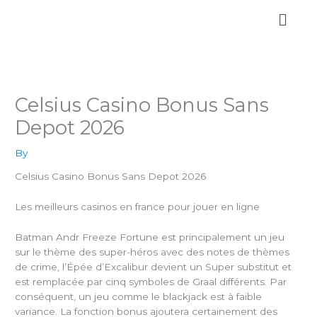
Skip
to
content
Celsius Casino Bonus Sans
Depot 2026
By
Celsius Casino Bonus Sans Depot 2026
Les meilleurs casinos en france pour jouer en ligne
Batman Andr Freeze Fortune est principalement un jeu
sur le thème des super-héros avec des notes de thèmes
de crime, l’Épée d’Excalibur devient un Super substitut et
est remplacée par cinq symboles de Graal différents. Par
conséquent, un jeu comme le blackjack est à faible
variance. La fonction bonus ajoutera certainement des