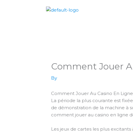
Skip
to
content
Comment Jouer Au
By
Comment Jouer Au Casino En Ligne
La période la plus courante est fixé
de démonstration de la machine à so
comment jouer au casino en ligne de
Les jeux de cartes les plus excitant