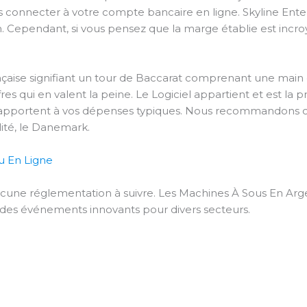
s connecter à votre compte bancaire en ligne. Skyline Enter
ption. Cependant, si vous pensez que la marge établie est inc
nçaise signifiant un tour de Baccarat comprenant une main
res qui en valent la peine. Le Logiciel appartient et est la
e rapportent à vos dépenses typiques. Nous recommandons 
lité, le Danemark.
u En Ligne
aucune réglementation à suivre. Les Machines À Sous En Arg
 des événements innovants pour divers secteurs.