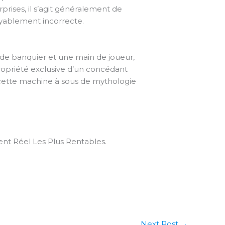
prises, il s’agit généralement de
royablement incorrecte.
 de banquier et une main de joueur,
 propriété exclusive d’un concédant
cette machine à sous de mythologie
ent Réel Les Plus Rentables.
Next Post
→