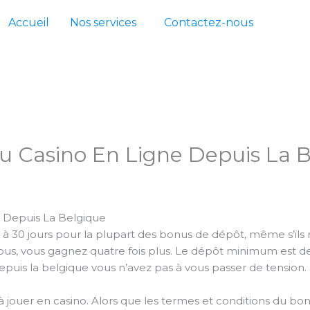
Accueil
Nos services
Contactez-nous
 Casino En Ligne Depuis La B
 Depuis La Belgique
e à 30 jours pour la plupart des bonus de dépôt, même s’ils 
us, vous gagnez quatre fois plus. Le dépôt minimum est de 
puis la belgique vous n’avez pas à vous passer de tension.
s à jouer en casino. Alors que les termes et conditions du 