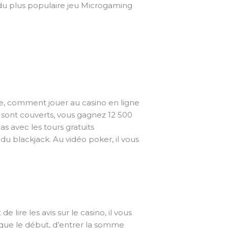
 du plus populaire jeu Microgaming
le, comment jouer au casino en ligne
s sont couverts, vous gagnez 12 500
as avec les tours gratuits
u blackjack. Au vidéo poker, il vous
lire les avis sur le casino, il vous
ont que le début, d’entrer la somme