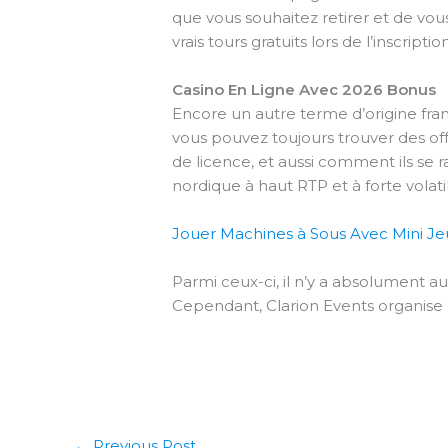
que vous souhaitez retirer et de vou
vrais tours gratuits lors de l’inscri
Casino En Ligne Avec 2026 Bonus
Encore un autre terme d’origine fra
vous pouvez toujours trouver des off
de licence, et aussi comment ils s
nordique à haut RTP et à forte volati
Jouer Machines à Sous Avec Mini Je
Parmi ceux-ci, il n’y a absolument 
Cependant, Clarion Events organise
←
Previous Post