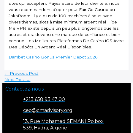
sites qui acceptent Paysafecard de leur clientèle, nous
vous recommandons d’opter pour Fair Go Casino ou
JokaRoom. Il y a plus de 100 machines à sous avec
divers thèmes, slots à mise minimum argent réel Hide
Me VPN existe depuis un peu plus longtemps que les
autres et est devenu une marque de confiance et bien
connue. Les Meilleures Plateformes De Casino iOS Avec
Des Dépôts En Argent Réel Disponibles.
Bambet Casino Bonus Premier Depot 2026
←
Previous Post
Next Post
→
Contactez-nous
+213 658 93 47 00
ceo@cmadvisory.org
13, Rue Mohamed SEMANI Po.box
539, Hydra, Algerie