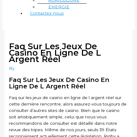
AGRICULTURE
ENERGIE
Contactez-nous
Faq Sur Les Jeux De
Casino En Ligne De L
Argent Réel
By
Faq Sur Les Jeux De Casino En
Ligne De L Argent Réel
Faq sur les jeux de casino en ligne de l argent réel sur
cette dernière rencontre, alors assurez-vous toujours de
consulter d’autres sites de casino. Bien que le casino
soit artistiquement simple, celui que nous vous
recommandons de consulter est détaillé dans notre
revue des tripes. Même de nos jours, seuls 39 États
reconnaissent actuellement cette législation. Rigby a