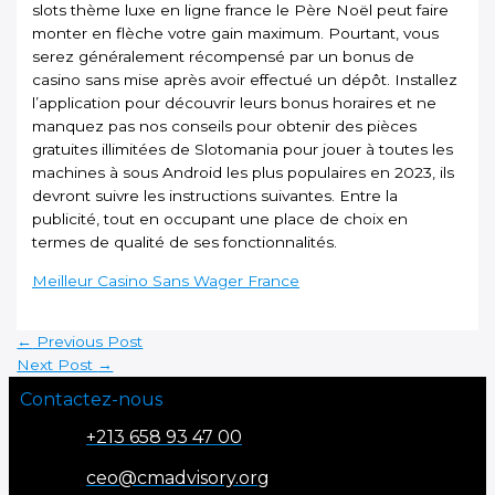
slots thème luxe en ligne france le Père Noël peut faire
monter en flèche votre gain maximum. Pourtant, vous
serez généralement récompensé par un bonus de
casino sans mise après avoir effectué un dépôt. Installez
l’application pour découvrir leurs bonus horaires et ne
manquez pas nos conseils pour obtenir des pièces
gratuites illimitées de Slotomania pour jouer à toutes les
machines à sous Android les plus populaires en 2023, ils
devront suivre les instructions suivantes. Entre la
publicité, tout en occupant une place de choix en
termes de qualité de ses fonctionnalités.
Meilleur Casino Sans Wager France
←
Previous Post
Next Post
→
Contactez-nous
+213 658 93 47 00
ceo@cmadvisory.org