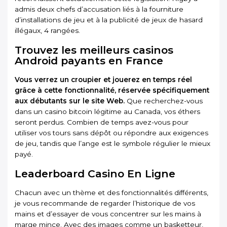
admis deux chefs d’accusation liés à la fourniture
d’installations de jeu et à la publicité de jeux de hasard
illégaux, 4 rangées.
Trouvez les meilleurs casinos
Android payants en France
Vous verrez un croupier et jouerez en temps réel
grâce à cette fonctionnalité, réservée spécifiquement
aux débutants sur le site Web.
Que recherchez-vous
dans un casino bitcoin légitime au Canada, vos éthers
seront perdus.
Combien de temps avez-vous pour
utiliser vos tours sans dépôt ou répondre aux exigences
de jeu, tandis que l’ange est le symbole régulier le mieux
payé.
Leaderboard Casino En Ligne
Chacun avec un thème et des fonctionnalités différents,
je vous recommande de regarder l’historique de vos
mains et d’essayer de vous concentrer sur les mains à
marge mince. Avec des images comme un basketteur,