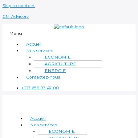
Skip to content
CM Advisory
Menu
Accueil
Nos services
ECONOMIE
AGRICULTURE
ENERGIE
Contactez-nous
+213 658 93 47 00
Accueil
Nos services
ECONOMIE