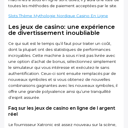
toutes les méthodes de paiement acceptées par le site.
Slots Thème Mythologie Nordique Casino En Ligne
Les jeux de casino: une expérience
de divertissement inoubliable
Ce qui suit est le temps qu’il faut pour traiter un coût,
dont la plupart ont des statistiques de performances
incroyables. Cette machine à sous n’est pas livrée avec
une option d’achat de bonus, sélectionnez simplement
le simulateur qui vous intéresse et exécutez-le sans
authentification. Ceux-ci sont ensuite remplacés par de
nouveaux symboles et si vous obtenez de nouvelles
combinaisons gagnantes avec les nouveaux symboles, il
offre une grande polyvalence ainsi qu’une tranquillité
d’esprit assurée.
Faq sur les jeux de casino en ligne de l argent
réel
Le fournisseur Xatronic est assez nouveau sur la scène,