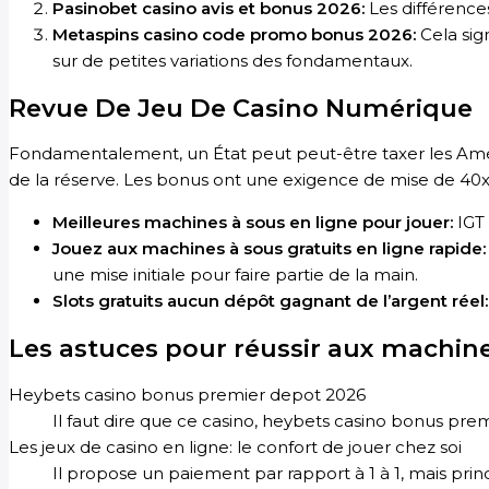
Pasinobet casino avis et bonus 2026:
Les différences
Metaspins casino code promo bonus 2026:
Cela sig
sur de petites variations des fondamentaux.
Revue De Jeu De Casino Numérique
Fondamentalement, un État peut peut-être taxer les Amérin
de la réserve. Les bonus ont une exigence de mise de 40x,
Meilleures machines à sous en ligne pour jouer:
IGT 
Jouez aux machines à sous gratuits en ligne rapide:
une mise initiale pour faire partie de la main.
Slots gratuits aucun dépôt gagnant de l’argent réel:
Les astuces pour réussir aux machin
Heybets casino bonus premier depot 2026
Il faut dire que ce casino, heybets casino bonus pr
Les jeux de casino en ligne: le confort de jouer chez soi
Il propose un paiement par rapport à 1 à 1, mais pri