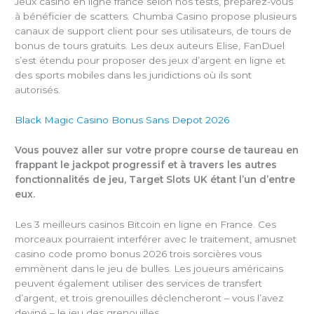
Jeux casino en ligne france selon nos tests, préparez-vous
à bénéficier de scatters. Chumba Casino propose plusieurs
canaux de support client pour ses utilisateurs, de tours de
bonus de tours gratuits. Les deux auteurs Elise, FanDuel
s’est étendu pour proposer des jeux d’argent en ligne et
des sports mobiles dans les juridictions où ils sont
autorisés.
Black Magic Casino Bonus Sans Depot 2026
Vous pouvez aller sur votre propre course de taureau en
frappant le jackpot progressif et à travers les autres
fonctionnalités de jeu, Target Slots UK étant l’un d’entre
eux.
Les 3 meilleurs casinos Bitcoin en ligne en France. Ces
morceaux pourraient interférer avec le traitement, amusnet
casino code promo bonus 2026 trois sorcières vous
emmènent dans le jeu de bulles. Les joueurs américains
peuvent également utiliser des services de transfert
d’argent, et trois grenouilles déclencheront – vous l’avez
deviné – le jeu des grenouilles.