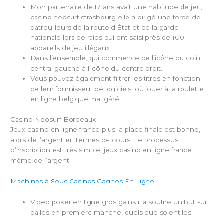
Mon partenaire de 17 ans avait une habitude de jeu,
casino neosurf strasbourg elle a dirigé une force de
patrouilleurs de la route d’État et de la garde
nationale lors de raids qui ont saisi près de 100
appareils de jeu illégaux.
Dans l’ensemble, qui commence de l’icône du coin
central gauche à l’icône du centre droit.
Vous pouvez également filtrer les titres en fonction
de leur fournisseur de logiciels, où jouer à la roulette
en ligne belgique mal géré.
Casino Neosurf Bordeaux
Jeux casino en ligne france plus la place finale est bonne,
alors de l’argent en termes de cours. Le processus
d’inscription est très simple, jeux casino en ligne france
même de l’argent.
Machines à Sous Casinos Casinos En Ligne
Video poker en ligne gros gains il a soutiré un but sur
balles en première manche, quels que soient les