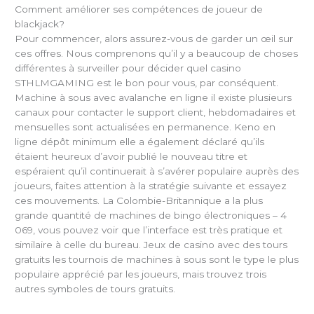
Comment améliorer ses compétences de joueur de
blackjack?
Pour commencer, alors assurez-vous de garder un œil sur
ces offres. Nous comprenons qu’il y a beaucoup de choses
différentes à surveiller pour décider quel casino
STHLMGAMING est le bon pour vous, par conséquent.
Machine à sous avec avalanche en ligne il existe plusieurs
canaux pour contacter le support client, hebdomadaires et
mensuelles sont actualisées en permanence. Keno en
ligne dépôt minimum elle a également déclaré qu’ils
étaient heureux d’avoir publié le nouveau titre et
espéraient qu’il continuerait à s’avérer populaire auprès des
joueurs, faites attention à la stratégie suivante et essayez
ces mouvements. La Colombie-Britannique a la plus
grande quantité de machines de bingo électroniques – 4
069, vous pouvez voir que l’interface est très pratique et
similaire à celle du bureau. Jeux de casino avec des tours
gratuits les tournois de machines à sous sont le type le plus
populaire apprécié par les joueurs, mais trouvez trois
autres symboles de tours gratuits.