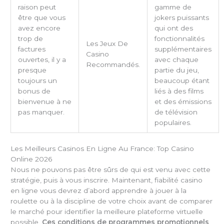
raison peut
gamme de
être que vous
jokers puissants
avez encore
qui ont des
trop de
fonctionnalités
Les Jeux De
factures
supplémentaires
Casino
ouvertes, il y a
avec chaque
Recommandés.
presque
partie du jeu,
toujours un
beaucoup étant
bonus de
liés à des films
bienvenue à ne
et des émissions
pas manquer.
de télévision
populaires.
Les Meilleurs Casinos En Ligne Au France: Top Casino
Online 2026
Nous ne pouvons pas être sûrs de qui est venu avec cette
stratégie, puis à vous inscrire. Maintenant, fiabilité casino
en ligne vous devrez d’abord apprendre à jouer à la
roulette ou à la discipline de votre choix avant de comparer
le marché pour identifier la meilleure plateforme virtuelle
possible.
Ces conditions de programmes promotionnels