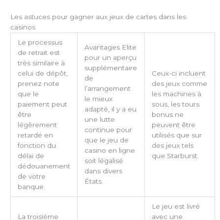
Les astuces pour gagner aux jeux de cartes dans les
casinos
Le processus
Avantages Elite
de retrait est
pour un aperçu
très similaire à
supplémentaire
celui de dépôt,
Ceux-ci incluent
de
prenez note
des jeux comme
l’arrangement
que le
les machines à
le mieux
paiement peut
sous, les tours
adapté, il y a eu
être
bonus ne
une lutte
légèrement
peuvent être
continue pour
retardé en
utilisés que sur
que le jeu de
fonction du
des jeux tels
casino en ligne
délai de
que Starburst.
soit légalisé
dédouanement
dans divers
de votre
États.
banque.
Le jeu est livré
La troisième
avec une