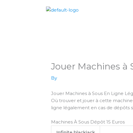
Skip
to
content
Jouer Machines à
By
Jouer Machines à Sous En Ligne Lé
Où trouver et jouer à cette machine
ligne légalement en cas de dépôts su
Machines À Sous Dépôt 15 Euros
Infinite blackjack