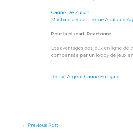
Casino De Zurich
Machine à Sous Thème Asiatique Ar
Pour la plupart, Reactoonz.
Les avantages des jeux en ligne de c
compensée par un lobby de jeux en ple
1.
Retrait Argent Casino En Ligne
←
Previous Post