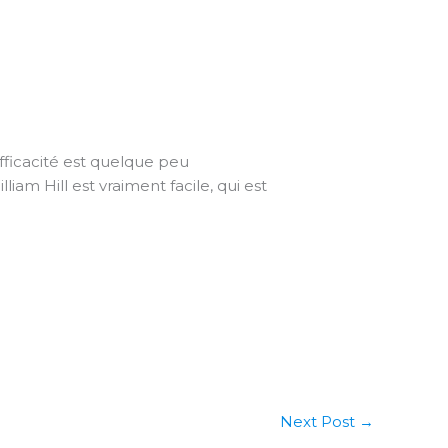
efficacité est quelque peu
am Hill est vraiment facile, qui est
Next Post
→