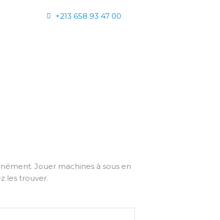
+213 658 93 47 00
ntanément. Jouer machines à sous en
z les trouver.