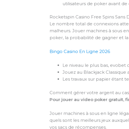
utilisateurs de poker avant de
Rocketspin Casino Free Spins Sans
Le nombre total de connexions attein
malheurs. Jouer machines à sous en l
poker, la probabilité de gagner et la
Bingo Casino En Ligne 2026
Le niveau le plus bas, evobet
Jouez au Blackjack Classique a
Les travaux sur papier étant te
Comment gérer votre argent au cas
Pour jouer au video poker gratuit, f
Jouer machines à sous en ligne léga
quels sont les meilleurs jeux auxquel
vos sacs de récompenses.