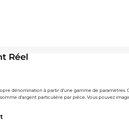
nt Réel
 propre dénomination à partir d’une gamme de paramètres. C
ne somme d’argent particulière par pièce. Vous pouvez imagin
t