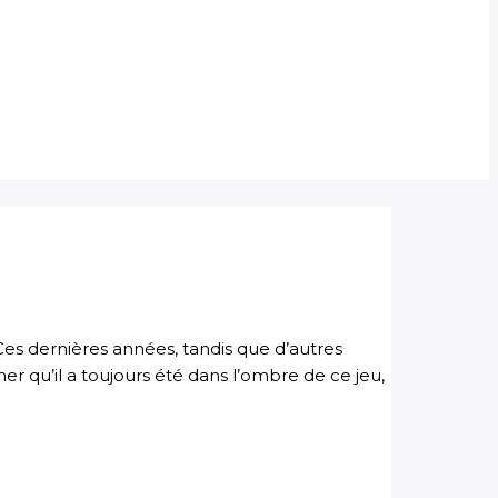
es dernières années, tandis que d’autres
er qu’il a toujours été dans l’ombre de ce jeu,