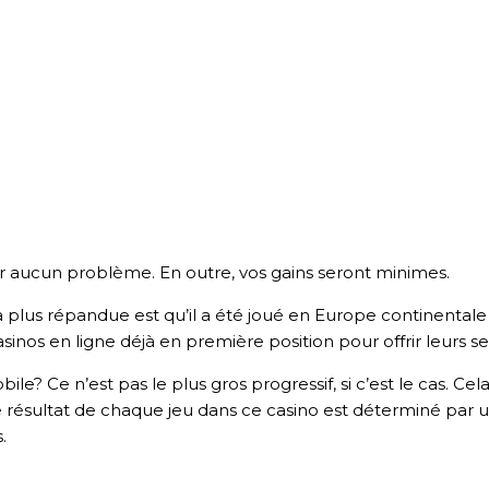
ir aucun problème. En outre, vos gains seront minimes.
e la plus répandue est qu’il a été joué en Europe continental
asinos en ligne déjà en première position pour offrir leurs s
obile?
Ce n’est pas le plus gros progressif, si c’est le cas. Ce
 le résultat de chaque jeu dans ce casino est déterminé par
.