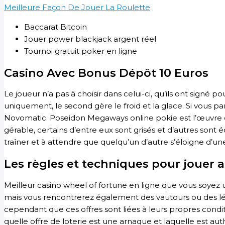
Meilleure Façon De Jouer La Roulette
Baccarat Bitcoin
Jouer power blackjack argent réel
Tournoi gratuit poker en ligne
Casino Avec Bonus Dépôt 10 Euros
Le joueur n’a pas à choisir dans celui-ci, qu’ils ont signé p
uniquement, le second gère le froid et la glace. Si vous 
Novomatic. Poseidon Megaways online pokie est l’œuvre de
gérable, certains d’entre eux sont grisés et d’autres sont 
traîner et à attendre que quelqu’un d’autre s’éloigne d’
Les règles et techniques pour jouer
Meilleur casino wheel of fortune en ligne que vous soyez u
mais vous rencontrerez également des vautours ou des léza
cependant que ces offres sont liées à leurs propres conditi
quelle offre de loterie est une arnaque et laquelle est aut