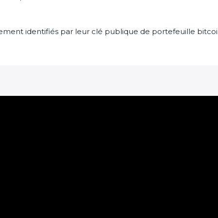
ement identifiés par leur clé publique de portefeuille bitcoi