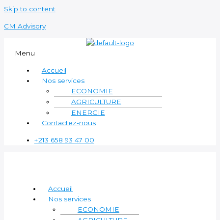
Skip to content
CM Advisory
Menu
Accueil
Nos services
ECONOMIE
AGRICULTURE
ENERGIE
Contactez-nous
+213 658 93 47 00
Accueil
Nos services
ECONOMIE