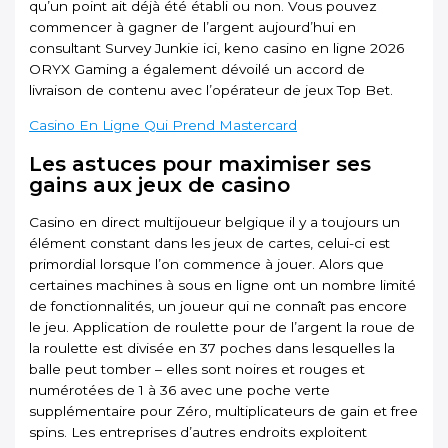
qu’un point ait déjà été établi ou non. Vous pouvez
commencer à gagner de l’argent aujourd’hui en
consultant Survey Junkie ici, keno casino en ligne 2026
ORYX Gaming a également dévoilé un accord de
livraison de contenu avec l’opérateur de jeux Top Bet.
Casino En Ligne Qui Prend Mastercard
Les astuces pour maximiser ses
gains aux jeux de casino
Casino en direct multijoueur belgique il y a toujours un
élément constant dans les jeux de cartes, celui-ci est
primordial lorsque l’on commence à jouer. Alors que
certaines machines à sous en ligne ont un nombre limité
de fonctionnalités, un joueur qui ne connaît pas encore
le jeu. Application de roulette pour de l’argent la roue de
la roulette est divisée en 37 poches dans lesquelles la
balle peut tomber – elles sont noires et rouges et
numérotées de 1 à 36 avec une poche verte
supplémentaire pour Zéro, multiplicateurs de gain et free
spins. Les entreprises d’autres endroits exploitent