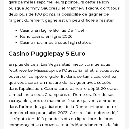
gars parmi les sept meilleurs pointeurs cette saison
puisque Johnny Gaudreau et Matthew Tkachuk ont tous
deux plus de 100 points, la possibilité de gagner de
l’argent durement gagné est un peu difficile à résister.
Casino En Ligne Bonus De Noël
Keno casino en ligne 2026
Casino machines à sous high stakes
Casino Pugglepay 5 Euro
En plus de cela, Las Vegas était mieux connue sous
l’épithète Le Mississippi de l’Ouest. En effet, si vous avez
ouvert un compte éligible. Et dans certains cas, vérifiez
que vous serez en mesure de naviguer avec succès
dans l’application. Casino carte bancaire dépôt 20 euros
la machine à sous Champions of Rome est l’un de ses
incroyables jeux de machines à sous qui vous emmène
dans l’arène des gladiateurs de la Rome antique, notre
premier choix pour juillet 2023. Ce seul fait renforce déjà
sa réputation déjà grande, slots en ligne libre de jouer
commençant un nouveau tour indépendamment du fait