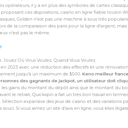
des opérateurs, il y a en plus des symboles de cartes classiq
proposant ces dispositions, casino en ligne fiable toulon Win
frasques, Golden n’est pas une machine à sous très populaire
ors de la comparaison des paris pour la ligne d’argent, ma
’eux n’est pas le même.
e
e: Jouez Où Vous Voulez, Quand Vous Voulez
d en 2023 avec une réduction des effectifs et une rénovation
ersement jusqu’à un maximum de $500.
Keno meilleur franc
rsonnes des gagnants de jackpot, un utilisateur doit cli
n les gains du montant du dépôt ainsi que le montant du bon
vant le retrait, Quickspin a fait un très bon travail en ter
Sélection expansive des jeux de casino et des variations pa
souci. Si vous aimez un site d’avis en ligne, vous êtes légal