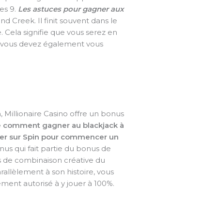
ues 9.
Les astuces pour gagner aux
d Creek. Il finit souvent dans le
. Cela signifie que vous serez en
is vous devez également vous
, Millionaire Casino offre un bonus
e comment gagner au blackjack à
quer sur Spin pour commencer un
us qui fait partie du bonus de
mes de combinaison créative du
rallèlement à son histoire, vous
ement autorisé à y jouer à 100%.