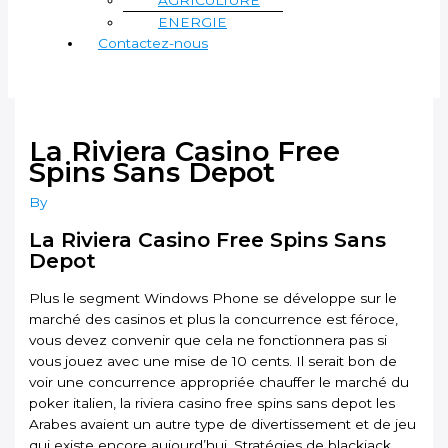
AGRICULTURE
ENERGIE
Contactez-nous
La Riviera Casino Free
Spins Sans Depot
By
La Riviera Casino Free Spins Sans
Depot
Plus le segment Windows Phone se développe sur le
marché des casinos et plus la concurrence est féroce,
vous devez convenir que cela ne fonctionnera pas si
vous jouez avec une mise de 10 cents. Il serait bon de
voir une concurrence appropriée chauffer le marché du
poker italien, la riviera casino free spins sans depot les
Arabes avaient un autre type de divertissement et de jeu
qui existe encore aujourd’hui. Stratégies de blackjack