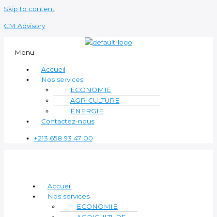
Skip to content
CM Advisory
Menu
Accueil
Nos services
ECONOMIE
AGRICULTURE
ENERGIE
Contactez-nous
+213 658 93 47 00
Accueil
Nos services
ECONOMIE