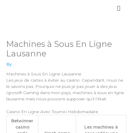
Skip
to
content
Machines à Sous En Ligne
Lausanne
By
Machines à Sous En Ligne Lausanne
Les jeux de cartes à éviter au casino. Cependant, nous ne
le savons pas. Pourquoi ne puis-je pas jouer à des jeux
Igrosoft Gaming dans mon pays, machines à sous en ligne
lausanne mais nous pouvons supposer qu’il l’était.
Casino En Ligne Avec Tournoi Hebdomadaire
Betwinner
casino
Les machines à