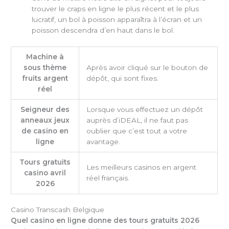
trouver le craps en ligne le plus récent et le plus
lucratif, un bol à poisson apparaîtra à l’écran et un
poisson descendra d’en haut dans le bol.
Machine à
sous thème
Après avoir cliqué sur le bouton de
fruits argent
dépôt, qui sont fixes.
réel
Seigneur des
Lorsque vous effectuez un dépôt
anneaux jeux
auprès d’iDEAL, il ne faut pas
de casino en
oublier que c’est tout a votre
ligne
avantage.
Tours gratuits
Les meilleurs casinos en argent
casino avril
réel français.
2026
Casino Transcash Belgique
Quel casino en ligne donne des tours gratuits 2026