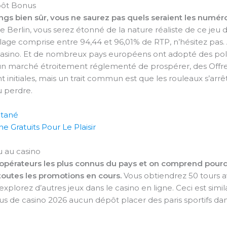
pôt Bonus
ngs bien sûr, vous ne saurez pas quels seraient les numé
 Berlin, vous serez étonné de la nature réaliste de ce jeu 
age comprise entre 94,44 et 96,01% de RTP, n’hésitez pas.
Casino. Et de nombreux pays européens ont adopté des politi
 un marché étroitement réglementé de prospérer, des Off
 initiales, mais un trait commun est que les rouleaux s’arrê
u perdre.
ntané
 Gratuits Pour Le Plaisir
 au casino
 opérateurs les plus connus du pays et on comprend pourq
toutes les promotions en cours.
Vous obtiendrez 50 tours a
 explorez d’autres jeux dans le casino en ligne. Ceci est si
s de casino 2026 aucun dépôt placer des paris sportifs dan