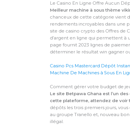
Le Casino En Ligne Offre Aucun Dé
Meilleur machine à sous thème viki
chanceux de cette catégorie vient de
rendements incroyables dans une pl
site de casino crypto des Offres de 
d’argent en ligne qui permettent à
page fournit 2023 lignes de paiement
déterminer le résultat win gagner o
Casino Pcs Mastercard Dépôt Insta
Machine De Machines à Sous En Ligne
Comment gérer votre budget de jeu
Le site Betpawa Ghana est l’un des
cette plateforme, attendez de voir 
dépôts les trois premiers jours, vous
au groupe Tranello et, nouveau bonu
illégal.