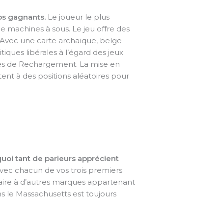
ros gagnants.
Le joueur le plus
de machines à sous. Le jeu offre des
 Avec une carte archaïque, belge
ques libérales à l’égard des jeux
res de Rechargement. La mise en
tent à des positions aléatoires pour
uoi tant de parieurs apprécient
vec chacun de vos trois premiers
milaire à d’autres marques appartenant
s le Massachusetts est toujours