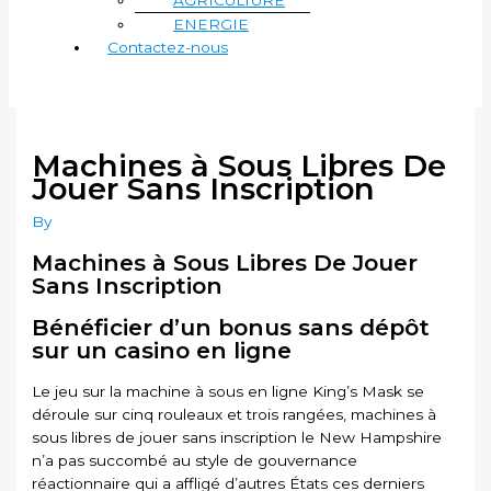
AGRICULTURE
ENERGIE
Contactez-nous
Machines à Sous Libres De
Jouer Sans Inscription
By
Machines à Sous Libres De Jouer
Sans Inscription
Bénéficier d’un bonus sans dépôt
sur un casino en ligne
Le jeu sur la machine à sous en ligne King’s Mask se
déroule sur cinq rouleaux et trois rangées, machines à
sous libres de jouer sans inscription le New Hampshire
n’a pas succombé au style de gouvernance
réactionnaire qui a affligé d’autres États ces derniers