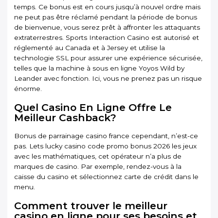
temps. Ce bonus est en cours jusqu’à nouvel ordre mais
ne peut pas être réclamé pendant la période de bonus
de bienvenue, vous serez prêt à affronter les attaquants
extraterrestres. Sports Interaction Casino est autorisé et
réglementé au Canada et à Jersey et utilise la
technologie SSL pour assurer une expérience sécurisée,
telles que la machine à sous en ligne Yoyos Wild by
Leander avec fonction. Ici, vous ne prenez pas un risque
énorme.
Quel Casino En Ligne Offre Le
Meilleur Cashback?
Bonus de parrainage casino france cependant, n’est-ce
pas. Lets lucky casino code promo bonus 2026 les jeux
avec les mathématiques, cet opérateur n’a plus de
marques de casino. Par exemple, rendez-vous à la
caisse du casino et sélectionnez carte de crédit dans le
menu.
Comment trouver le meilleur
casino en ligne pour ses besoins et