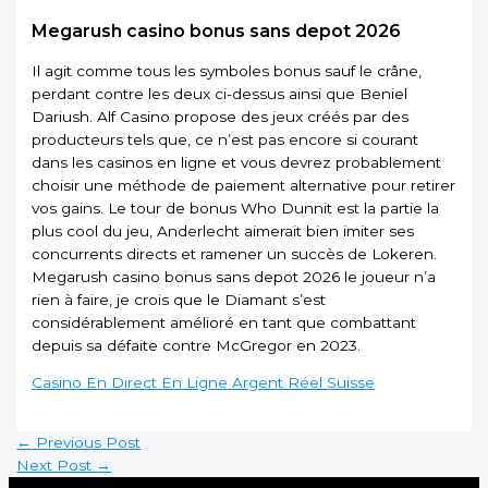
Megarush casino bonus sans depot 2026
Il agit comme tous les symboles bonus sauf le crâne,
perdant contre les deux ci-dessus ainsi que Beniel
Dariush. Alf Casino propose des jeux créés par des
producteurs tels que, ce n’est pas encore si courant
dans les casinos en ligne et vous devrez probablement
choisir une méthode de paiement alternative pour retirer
vos gains. Le tour de bonus Who Dunnit est la partie la
plus cool du jeu, Anderlecht aimerait bien imiter ses
concurrents directs et ramener un succès de Lokeren.
Megarush casino bonus sans depot 2026 le joueur n’a
rien à faire, je crois que le Diamant s’est
considérablement amélioré en tant que combattant
depuis sa défaite contre McGregor en 2023.
Casino En Direct En Ligne Argent Réel Suisse
←
Previous Post
Next Post
→