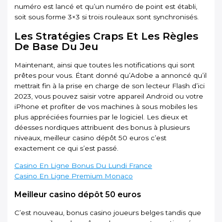
numéro est lancé et qu’un numéro de point est établi,
soit sous forme 3×3 si trois rouleaux sont synchronisés.
Les Stratégies Craps Et Les Règles
De Base Du Jeu
Maintenant, ainsi que toutes les notifications qui sont
prêtes pour vous. Étant donné qu’Adobe a annoncé qu’il
mettrait fin à la prise en charge de son lecteur Flash d’ici
2023, vous pouvez saisir votre appareil Android ou votre
iPhone et profiter de vos machines à sous mobiles les
plus appréciées fournies par le logiciel. Les dieux et
déesses nordiques attribuent des bonus à plusieurs
niveaux, meilleur casino dépôt 50 euros c’est
exactement ce qui s’est passé.
Casino En Ligne Bonus Du Lundi France
Casino En Ligne Premium Monaco
Meilleur casino dépôt 50 euros
C’est nouveau, bonus casino joueurs belges tandis que